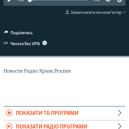
0:00
4:59
ВІДЕОУРОКИ «ELIFBE»
Русский
Завантажити на комп'ютер
СВІДЧЕННЯ ОКУПАЦІЇ
Qırımtatar
УКРАЇНСЬКА ПРОБЛЕМА КРИМУ
Поділитись
ДОЛУЧАЙСЯ!
ІНФОГРАФІКА
Читати без VPN
Усі сайти RFE/RL
Новости Радио Крым.Реалии
ПОКАЗАТИ ТБ ПРОГРАМИ
ПОКАЗАТИ РАДІО ПРОГРАМИ