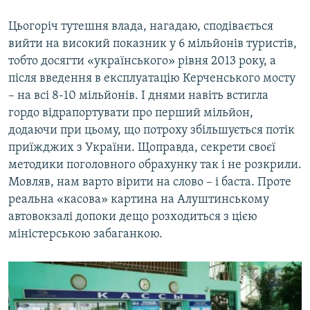
Цьогоріч тутешня влада, нагадаю, сподівається
вийти на високий показник у 6 мільйонів туристів,
тобто досягти «українського» рівня 2013 року, а
після введення в експлуатацію Керченського мосту
– на всі 8-10 мільйонів. І днями навіть встигла
гордо відрапортувати про перший мільйон,
додаючи при цьому, що потроху збільшується потік
приїжджих з України. Щоправда, секрети своєї
методики поголовного обрахунку так і не розкрили.
Мовляв, нам варто вірити на слово – і баста. Проте
реальна «касова» картина на Алуштинському
автовокзалі допоки дещо розходиться з цією
міністерською забаганкою.