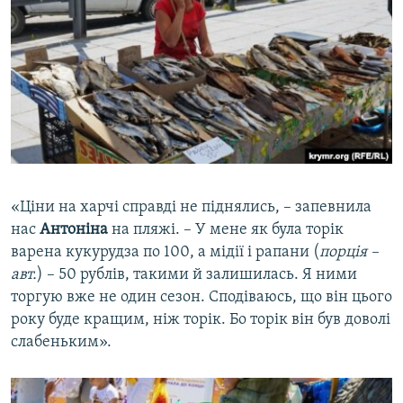
«Ціни на харчі справді не піднялись, – запевнила
нас
Антоніна
на пляжі. – У мене як була торік
варена кукурудза по 100, а мідії і рапани (
порція –
авт.
) – 50 рублів, такими й залишилась. Я ними
торгую вже не один сезон. Сподіваюсь, що він цього
року буде кращим, ніж торік. Бо торік він був доволі
слабеньким».