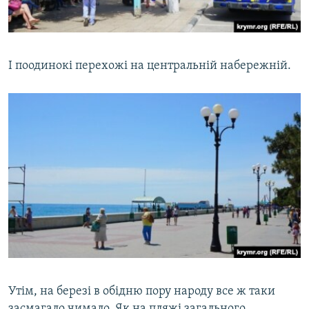
І поодинокі перехожі на центральній набережній.
Утім, на березі в обідню пору народу все ж таки
засмагало чимало. Як на пляжі загального