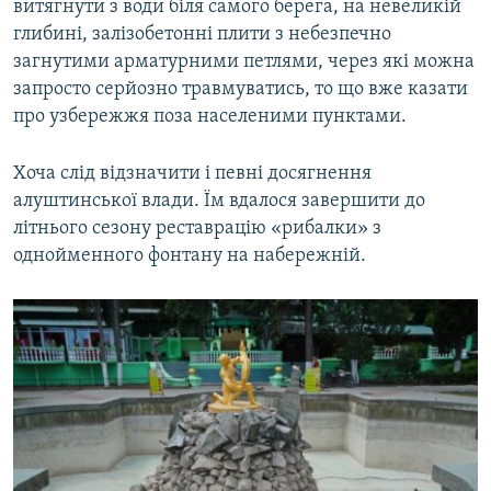
витягнути з води біля самого берега, на невеликій
глибині, залізобетонні плити з небезпечно
загнутими арматурними петлями, через які можна
запросто серйозно травмуватись, то що вже казати
про узбережжя поза населеними пунктами.
Хоча слід відзначити і певні досягнення
алуштинської влади. Їм вдалося завершити до
літнього сезону реставрацію «рибалки» з
однойменного фонтану на набережній.