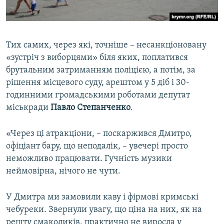
Тих самих, через які, точніше – несанкціоновану
«зустріч з виборцями» біля яких, поплатився
брутальним затриманням поліцією, а потім, за
рішення місцевого суду, арештом у 5 діб і 30-
годинними громадськими роботами депутат
міськради
Павло Степанченко
.
«Через ці атракціони, – поскаржився Дмитро,
офіціант бару, що неподалік, – увечері просто
неможливо працювати. Гучність музики
неймовірна, нічого не чути.
У Дмитра ми замовили каву і фірмові кримські
чебуреки. Звернули увагу, що ціна на них, як на
решту смаколиків, практично не виросла у