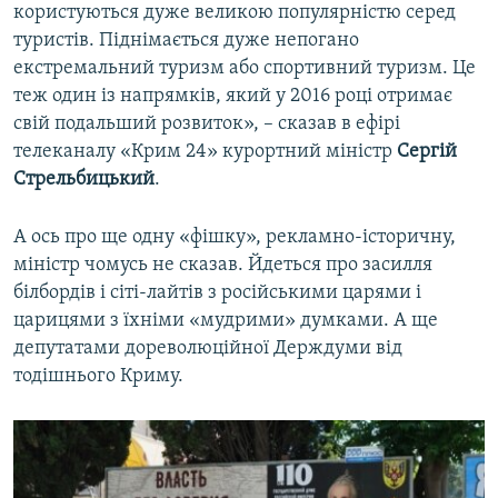
користуються дуже великою популярністю серед
туристів. Піднімається дуже непогано
екстремальний туризм або спортивний туризм. Це
теж один із напрямків, який у 2016 році отримає
свій подальший розвиток», – сказав в ефірі
телеканалу «Крим 24» курортний міністр
Сергій
Стрельбицький
.
А ось про ще одну «фішку», рекламно-історичну,
міністр чомусь не сказав. Йдеться про засилля
білбордів і сіті-лайтів з російськими царями і
царицями з їхніми «мудрими» думками. А ще
депутатами дореволюційної Держдуми від
тодішнього Криму.