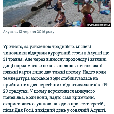
ВІДЕОУРОКИ «ELIFBE»
Русский
СВІДЧЕННЯ ОКУПАЦІЇ
Qırımtatar
УКРАЇНСЬКА ПРОБЛЕМА КРИМУ
ДОЛУЧАЙСЯ!
Алушта, 13 червня 2016 року
ІНФОГРАФІКА
Урочисто, за усталеною традицією, місцеві
чиновники відкрили курортний сезон в Алушті ще
Усі сайти RFE/RL
31 травня. Але через відносну прохолоду і затяжні
дощі народ масово почав заповнювати так звані
пляжні карти лише два тижні потому. Надто коли
температура морської води стабілізувалась на
прийнятних для пересічних відпочивальників +19-
20 градусах. У цьому переконався минулого
понеділка, коли вони, надто самі кримчани,
скористались слушною нагодою провести третій,
після Дня Росії, вихідний день у сонячній Алушті.