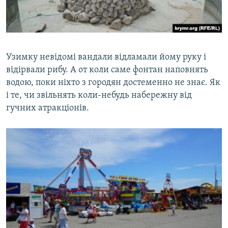
Узимку невідомі вандали відламали йому руку і
відірвали рибу. А от коли саме фонтан наповнять
водою, поки ніхто з городян достеменно не знає. Як
і те, чи звільнять коли-небудь набережну від
гучних атракціонів.