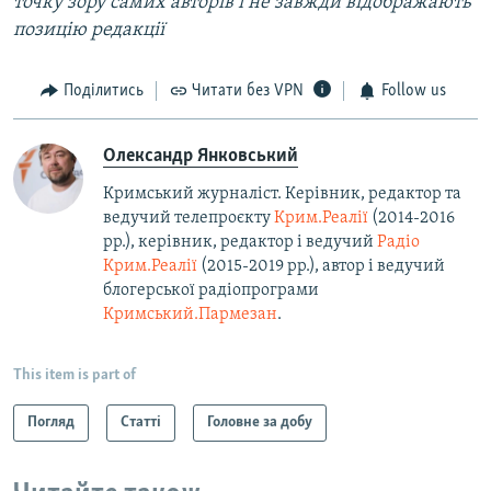
точку зору самих авторів і не завжди відображають
позицію редакції
Поділитись
Читати без VPN
Follow us
Олександр Янковський
Кримський журналіст. Керівник, редактор та
ведучий телепроєкту
Крим.Реалії
(2014-2016
рр.), керівник, редактор і ведучий
Радіо
Крим.Реалії
(2015-2019 рр.), автор і ведучий
блогерської радіопрограми
Кримський.Пармезан
.​
This item is part of
Погляд
Статті
Головне за добу