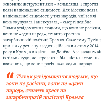
основний інструмент якої – асиміляція. І спротив
появі національної свідомості. Для Москви поява
національної свідомості у тих народів, чиї землі
вона окупувала і анексувала, – смерті подібне.
Тільки усвідомлення людьми, що вони не росіяни,
вони не «один народ», ставить хрест на
загарбницькій політиці Кремля. Саме тому Путін в
припадку розпачу вводить війська в лютому 2014
року в Крим, а в квітні – на Донбас. Але вводить він
їх тільки туди, де переважна більшість населення
вважають, що вони з росіянами «один народ».
Тільки усвідомлення людьми, що
вони не росіяни, вони не «один
народ», ставить хрест на
загарбницькій політиці Кремля