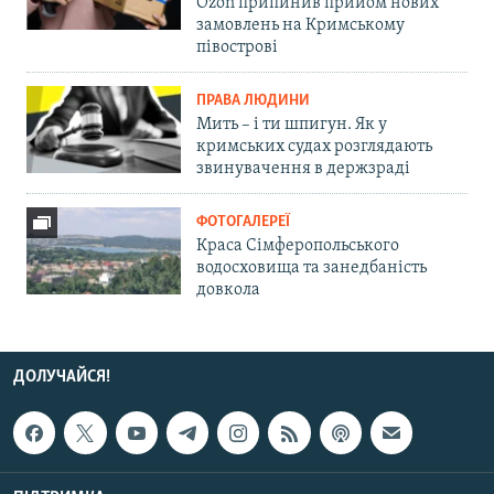
Ozon припинив прийом нових
замовлень на Кримському
півострові
ПРАВА ЛЮДИНИ
Мить – і ти шпигун. Як у
кримських судах розглядають
звинувачення в держзраді
ФОТОГАЛЕРЕЇ
Краса Сімферопольського
водосховища та занедбаність
довкола
ДОЛУЧАЙСЯ!