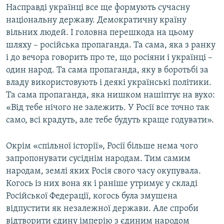
Насправді українці все ще формують сучасну
національну державу. Демократичну країну
вільних людей. І головна перешкода на цьому
шляху – російська пропаганда. Та сама, яка з ранку
і до вечора говорить про те, що росіяни і українці –
один народ. Та сама пропаганда, яку в боротьбі за
владу використовують і деякі українські політики.
Та сама пропаганда, яка нишком нашіптує на вухо:
«Від тебе нічого не залежить. У Росії все точно так
само, всі крадуть, але тебе будуть краще годувати».
Окрім «спільної історії», Росії більше нема чого
запропонувати сусіднім народам. Тим самим
народам, землі яких Росія свого часу окупувала.
Когось із них вона як і раніше утримує у складі
Російської Федерації, когось була змушена
відпустити як незалежної держави. Але спроби
відтворити єдину імперію з єдиним народом