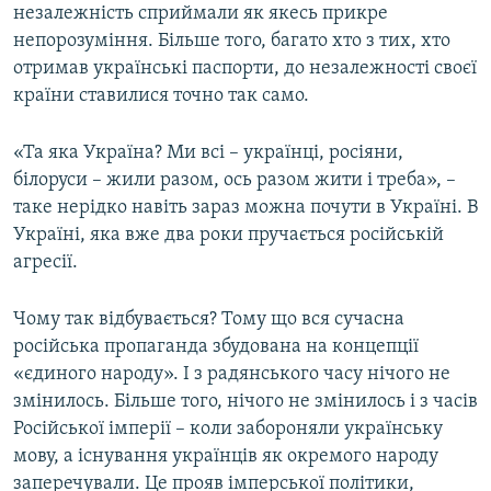
незалежність сприймали як якесь прикре
непорозуміння. Більше того, багато хто з тих, хто
отримав українські паспорти, до незалежності своєї
країни ставилися точно так само.
«Та яка Україна? Ми всі – українці, росіяни,
білоруси – жили разом, ось разом жити і треба», –
таке нерідко навіть зараз можна почути в Україні. В
Україні, яка вже два роки пручається російській
агресії.
Чому так відбувається? Тому що вся сучасна
російська пропаганда збудована на концепції
«єдиного народу». І з радянського часу нічого не
змінилось. Більше того, нічого не змінилось і з часів
Російської імперії – коли забороняли українську
мову, а існування українців як окремого народу
заперечували. Це прояв імперської політики,