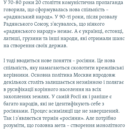
У 70-80 роки 20 століття комуністична пропаганда
говорила, що сформувалась нова спільність –
«радянський народ». У 90-ті роки, після розвалу
Радянського Союзу, з'ясувалось, що ніякого
«радянського народу» немає. А є українці, естонці,
латиші, грузини та інші народи, які отримали шанс
на створення своїх держав.
І тоді вводиться нове поняття – росіяни. Це нова
спільність, яку намагаються сколотити кремлівські
керівники. Основна політика Москви впродовж
декількох століть залишається незмінною і полягає
в русифікації корінного населення на всіх
захоплених землях. У самій Росії як і раніше є
багато народів, які не ідентифікують себе з
росіянами. Процес асиміляції ще не завершений.
Так і з'являється термін «росіяни». Але потрібно
розуміти, що головна мета – створення монолітного