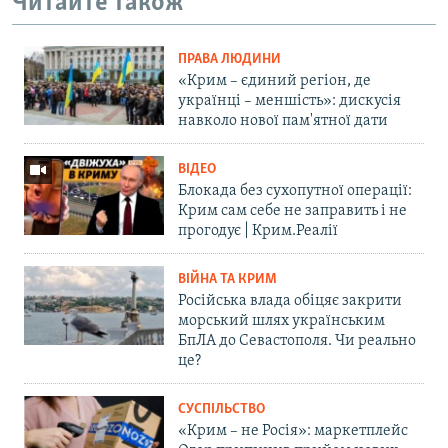
Читайте також
ПРАВА ЛЮДИНИ
«Крим – єдиний регіон, де
українці – меншість»: дискусія
навколо нової пам'ятної дати
ВІДЕО
Блокада без сухопутної операції:
Крим сам себе не заправить і не
прогодує | Крим.Реалії
ВІЙНА ТА КРИМ
Російська влада обіцяє закрити
морський шлях українським
БпЛА до Севастополя. Чи реально
це?
СУСПІЛЬСТВО
«Крим – не Росія»: маркетплейс