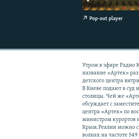
ВІДЕОУРОКИ «ELIFBE»
СВІДЧЕННЯ ОКУПАЦІЇ
Pop-out player
УКРАЇНСЬКА ПРОБЛЕМА КРИМУ
ІНФОГРАФІКА
Утром в эфире Радио К
название «Артек» раз
детского центра витр
В Киеве подают в суд
столицы. Чей же «Арт
обсуждает с заместит
центра «Артек» по в
министром курортов 
Крым.Реалии можно сл
волнах на частоте 549