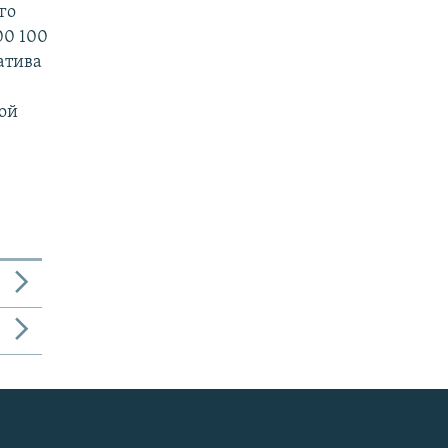
го
00 100
атива
ой