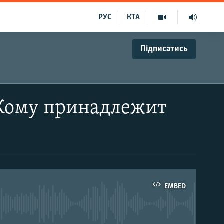
РУС
КТА
Підписатись
 Кому принадлежит
EMBED
able