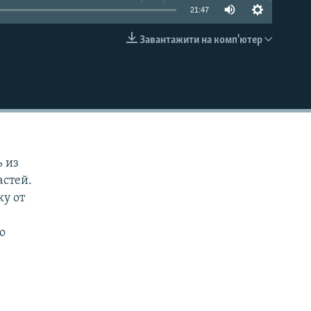
21:47
Завантажити на комп'ютер
EMBED
ь из
астей.
ку от
о