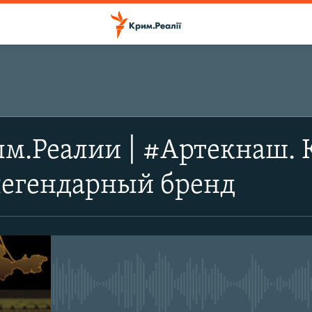
ПІДПИСАТИСЬ
ым.Реалии | #Артекнаш.
Підписатись
легендарный бренд
No media source currently avail