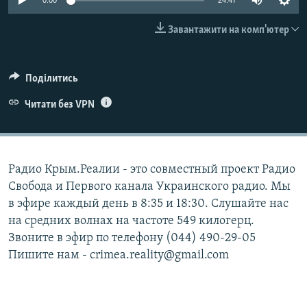
0:00
24:47
ВІДЕОУРОКИ «ELIFBE»
Русский
Завантажити на комп'ютер
СВІДЧЕННЯ ОКУПАЦІЇ
Qırımtatar
УКРАЇНСЬКА ПРОБЛЕМА КРИМУ
Поділитись
ДОЛУЧАЙСЯ!
ІНФОГРАФІКА
Читати без VPN
Усі сайти RFE/RL
Радио Крым.Реалии - это совместный проект Радио
Свобода и Первого канала Украинского радио. Мы
в эфире каждый день в 8:35 и 18:30. Слушайте нас
на средних волнах на частоте 549 килогерц.
Звоните в эфир по телефону (044) 490-29-05
Пишите нам - crimea.reality@gmail.com