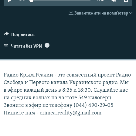
0:00
21:47
ВІДЕОУРОКИ «ELIFBE»
Русский
Завантажити на комп'ютер
СВІДЧЕННЯ ОКУПАЦІЇ
Qırımtatar
УКРАЇНСЬКА ПРОБЛЕМА КРИМУ
Поділитись
ДОЛУЧАЙСЯ!
ІНФОГРАФІКА
Читати без VPN
Усі сайти RFE/RL
Радио Крым.Реалии - это совместный проект Радио
Свобода и Первого канала Украинского радио. Мы
в эфире каждый день в 8:35 и 18:30. Слушайте нас
на средних волнах на частоте 549 килогерц.
Звоните в эфир по телефону (044) 490-29-05
Пишите нам - crimea.reality@gmail.com