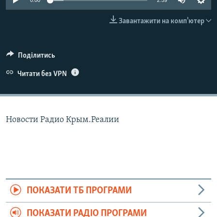
0:00
2:59
ВІДЕОУРОКИ «ELIFBE»
Русский
Завантажити на комп'ютер
СВІДЧЕННЯ ОКУПАЦІЇ
Qırımtatar
УКРАЇНСЬКА ПРОБЛЕМА КРИМУ
Поділитись
ДОЛУЧАЙСЯ!
ІНФОГРАФІКА
Читати без VPN
Усі сайти RFE/RL
Новости Радио Крым.Реалии
ПОКАЗАТИ ТБ ПРОГРАМИ
ПОКАЗАТИ РАДІО ПРОГРАМИ