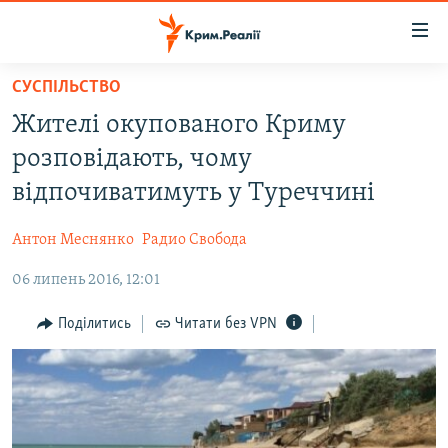
Доступність
посилання
Перейти
СУСПІЛЬСТВО
до
НОВИНИ
Жителі окупованого Криму
основного
ВОДА.КРИМ
матеріалу
розповідають, чому
ВІДЕО ТА ФОТО
Перейти
відпочиватимуть у Туреччині
до
ПОЛІТИКА
основної
Антон Меснянко
Радио Свобода
БЛОГИ
навігації
Перейти
06 липень 2016, 12:01
ПОГЛЯД
до
ІНТЕРВ'Ю
Поділитись
Читати без VPN
пошуку
ВСЕ ЗА ДЕНЬ
СПЕЦПРОЕКТИ
ЯК ОБІЙТИ БЛОКУВАННЯ
ДЕПОРТАЦІЯ