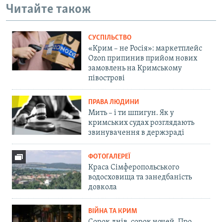
Читайте також
СУСПІЛЬСТВО
«Крим – не Росія»: маркетплейс
Ozon припинив прийом нових
замовлень на Кримському
півострові
ПРАВА ЛЮДИНИ
Мить – і ти шпигун. Як у
кримських судах розглядають
звинувачення в держзраді
ФОТОГАЛЕРЕЇ
Краса Сімферопольського
водосховища та занедбаність
довкола
ВІЙНА ТА КРИМ
Сорок днів, сорок ночей. Про