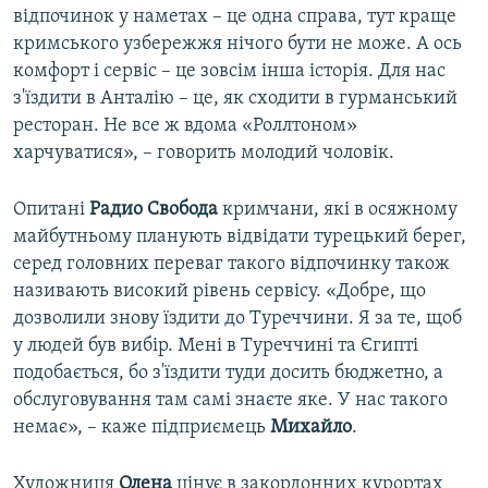
відпочинок у наметах – це одна справа, тут краще
кримського узбережжя нічого бути не може. А ось
комфорт і сервіс – це зовсім інша історія. Для нас
з'їздити в Анталію – це, як сходити в гурманський
ресторан. Не все ж вдома «Роллтоном»
харчуватися», – говорить молодий чоловік.
Опитані
Радио Свобода
кримчани, які в осяжному
майбутньому планують відвідати турецький берег,
серед головних переваг такого відпочинку також
називають високий рівень сервісу. «Добре, що
дозволили знову їздити до Туреччини. Я за те, щоб
у людей був вибір. Мені в Туреччині та Єгипті
подобається, бо з'їздити туди досить бюджетно, а
обслуговування там самі знаєте яке. У нас такого
немає», – каже підприємець
Михайло
.
Художниця
Олена
цінує в закордонних курортах