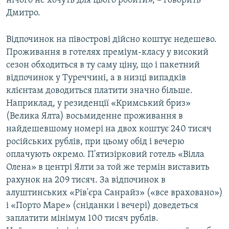
нічого не хочуть для цього робити», – говорить
Дмитро.
Відпочинок на півострові дійсно коштує недешево.
Проживання в готелях преміум-класу у високий
сезон обходиться в ту саму ціну, що і пакетний
відпочинок у Туреччині, а в низці випадків
клієнтам доводиться платити значно більше.
Наприклад, у резиденції «Кримський бриз»
(Велика Ялта) восьмиденне проживання в
найдешевшому номері на двох коштує 240 тисяч
російських рублів, при цьому обід і вечерю
оплачують окремо. П'ятизірковий готель «Вілла
Олена» в центрі Ялти за той же термін виставить
рахунок на 209 тисяч. За відпочинок в
алуштинських «Рів'єра Санрайз» («все враховано»)
і «Порто Маре» (сніданки і вечері) доведеться
заплатити мінімум 100 тисяч рублів.