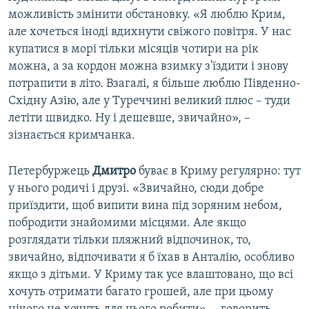
можливість змінити обстановку. «Я люблю Крим,
але хочеться іноді вдихнути свіжого повітря. У нас
купатися в морі тільки місяців чотири на рік
можна, а за кордон можна взимку з'їздити і знову
потрапити в літо. Взагалі, я більше люблю Південно-
Східну Азію, але у Туреччині великий плюс – туди
летіти швидко. Ну і дешевше, звичайно», –
зізнається кримчанка.
Петербуржець
Дмитро
буває в Криму регулярно: тут
у нього родичі і друзі. «Звичайно, сюди добре
приїздити, щоб випити вина під зоряним небом,
побродити знайомими місцями. Але якщо
розглядати тільки пляжний відпочинок, то,
звичайно, відпочивати я б їхав в Анталію, особливо
якщо з дітьми. У Криму так усе влаштовано, що всі
хочуть отримати багато грошей, але при цьому