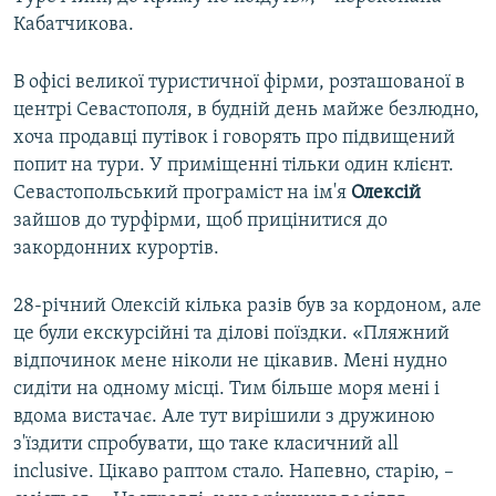
Кабатчикова.
В офісі великої туристичної фірми, розташованої в
центрі Севастополя, в будній день майже безлюдно,
хоча продавці путівок і говорять про підвищений
попит на тури. У приміщенні тільки один клієнт.
Севастопольський програміст на ім'я
Олексій
зайшов до турфірми, щоб прицінитися до
закордонних курортів.
28-річний Олексій кілька разів був за кордоном, але
це були екскурсійні та ділові поїздки. «Пляжний
відпочинок мене ніколи не цікавив. Мені нудно
сидіти на одному місці. Тим більше моря мені і
вдома вистачає. Але тут вирішили з дружиною
з'їздити спробувати, що таке класичний all
inclusive. Цікаво раптом стало. Напевно, старію, –