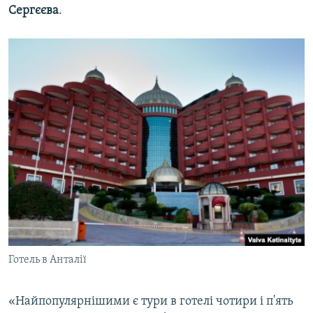
Сергєєва
.
Готель в Анталії
«Найпопулярнішими є тури в готелі чотири і п'ять