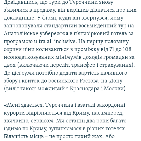
Довідавшись, що тури до Туреччини знову
з'явилися в продажу, він вирішив дізнатися про них
докладніше. У фірмі, куди він звернувся, йому
запропонували стандартний восьмиденний тур на
Анатолійське узбережжя в п'ятизірковий готель за
програмою ultra all inclusive. На першу половину
серпня ціни коливаються в проміжку від 71 до 108
неоподатковуваних мінімумів доходів громадян за
двох (включаючи переліт, трансфер і страхування).
До цієї суми потрібно додати вартість паливного
збору і квиток до російського Ростова-на-Дону
(виліт також можливий з Краснодара і Москви).
«Мені здається, Туреччина і взагалі закордонні
курорти відрізняються від Криму, насамперед,
звичайно, сервісом. Ми останні два роки багато
їздимо по Криму, зупиняємося в різних готелях.
Більшість місць – це просто тихий жах. Або