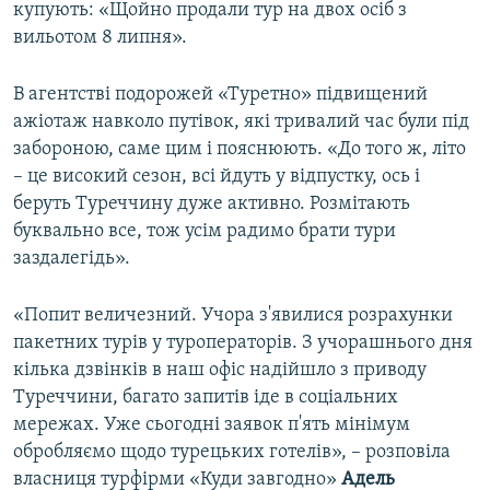
купують: «Щойно продали тур на двох осіб з
вильотом 8 липня».
В агентстві подорожей «Туретно» підвищений
ажіотаж навколо путівок, які тривалий час були під
забороною, саме цим і пояснюють. «До того ж, літо
– це високий сезон, всі йдуть у відпустку, ось і
беруть Туреччину дуже активно. Розмітають
буквально все, тож усім радимо брати тури
заздалегідь».
«Попит величезний. Учора з'явилися розрахунки
пакетних турів у туроператорів. З учорашнього дня
кілька дзвінків в наш офіс надійшло з приводу
Туреччини, багато запитів іде в соціальних
мережах. Уже сьогодні заявок п'ять мінімум
обробляємо щодо турецьких готелів», – розповіла
власниця турфірми «Куди завгодно»
Адель