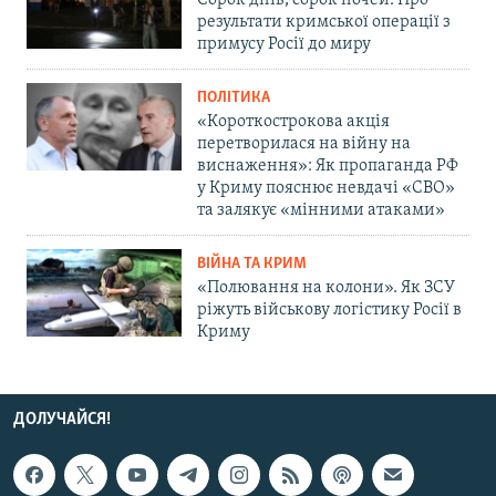
результати кримської операції з
примусу Росії до миру
ПОЛІТИКА
«Короткострокова акція
перетворилася на війну на
виснаження»: Як пропаганда РФ
у Криму пояснює невдачі «СВО»
та залякує «мінними атаками»
ВІЙНА ТА КРИМ
«Полювання на колони». Як ЗСУ
ріжуть військову логістику Росії в
Криму
ДОЛУЧАЙСЯ!