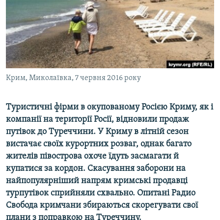
ВІДЕОУРОКИ «ELIFBE»
Русский
СВІДЧЕННЯ ОКУПАЦІЇ
Qırımtatar
УКРАЇНСЬКА ПРОБЛЕМА КРИМУ
ДОЛУЧАЙСЯ!
ІНФОГРАФІКА
Крим, Миколаївка, 7 червня 2016 року
Туристичні фірми в окупованому Росією Криму, як і
Усі сайти RFE/RL
компанії на території Росії, відновили продаж
путівок до Туреччини. У Криму в літній сезон
вистачає своїх курортних розваг, однак багато
жителів півострова охоче їдуть засмагати й
купатися за кордон. Скасування заборони на
найпопулярніший напрям кримські продавці
турпутівок сприйняли схвально. Опитані Радио
Свобода кримчани збираються скорегувати свої
плани з поправкою на Туреччину.