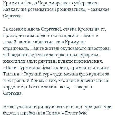
Криму навіть до Чорноморського узбережжя
Кавказу ще розвиватися і розвиватися», – зазначає
Сергєєва.
За словами Адель Сергєєвої, ставка Кремля на те,
що закриття закордонних напрямків змусить
людей частіше відпочивати в Криму, не
спрацювала. Навіть жителі окупованого півострова,
які надають перевагу закордонним курортам,
знаходили альтернативні пункти призначення.
«Поки Туреччина була закрита, кримчани літали в
Таїланд. «Гарячий тур» туди можна було купити за
ті ж гроші. У Криму з тих, хто звик відпочивати за
кордоном, ніхто не залишався», – говорить
Сергєєва.
Не всі учасники ринку вірять у те, що турецькі тури
будуть затребувані в Криму. «Попит буде