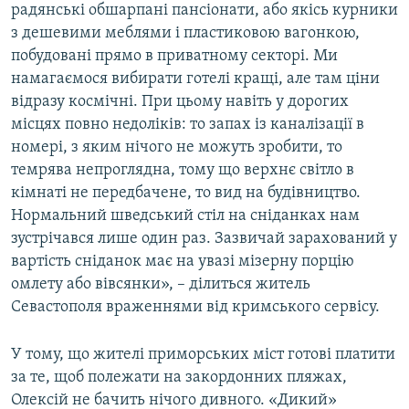
радянські обшарпані пансіонати, або якісь курники
з дешевими меблями і пластиковою вагонкою,
побудовані прямо в приватному секторі. Ми
намагаємося вибирати готелі кращі, але там ціни
відразу космічні. При цьому навіть у дорогих
місцях повно недоліків: то запах із каналізації в
номері, з яким нічого не можуть зробити, то
темрява непроглядна, тому що верхнє світло в
кімнаті не передбачене, то вид на будівництво.
Нормальний шведський стіл на сніданках нам
зустрічався лише один раз. Зазвичай зарахований у
вартість сніданок має на увазі мізерну порцію
омлету або вівсянки», – ділиться житель
Севастополя враженнями від кримського сервісу.
У тому, що жителі приморських міст готові платити
за те, щоб полежати на закордонних пляжах,
Олексій не бачить нічого дивного. «Дикий»