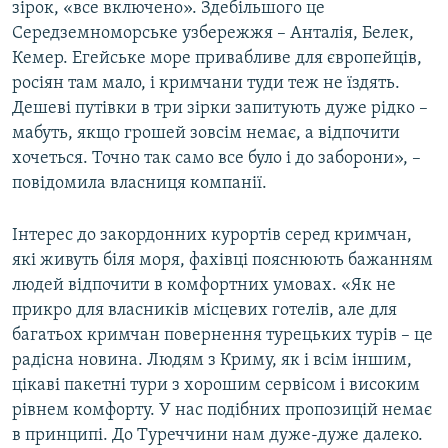
зірок, «все включено». Здебільшого це
Середземноморське узбережжя – Анталія, Белек,
Кемер. Егейське море привабливе для європейців,
росіян там мало, і кримчани туди теж не їздять.
Дешеві путівки в три зірки запитують дуже рідко –
мабуть, якщо грошей зовсім немає, а відпочити
хочеться. Точно так само все було і до заборони», –
повідомила власниця компанії.
Інтерес до закордонних курортів серед кримчан,
які живуть біля моря, фахівці пояснюють бажанням
людей відпочити в комфортних умовах. «Як не
прикро для власників місцевих готелів, але для
багатьох кримчан повернення турецьких турів – це
радісна новина. Людям з Криму, як і всім іншим,
цікаві пакетні тури з хорошим сервісом і високим
рівнем комфорту. У нас подібних пропозицій немає
в принципі. До Туреччини нам дуже-дуже далеко.