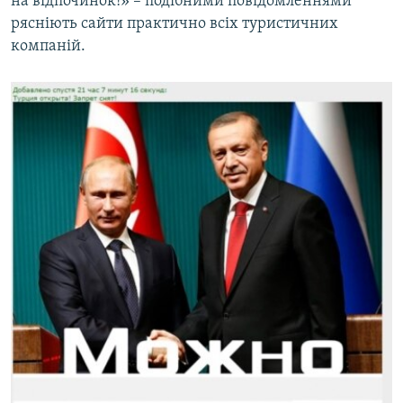
на відпочинок!» – подібними повідомленнями
рясніють сайти практично всіх туристичних
компаній.