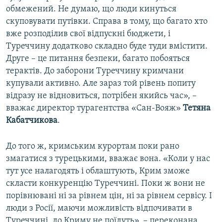
обмежений. Не думаю, що люди кинуться
скуповувати путівки. Справа в тому, що багато хто
вже розподілив свої відпускні бюджети, і
Туреччину додатково складно буде туди вмістити.
Друге – це питання безпеки, багато побояться
терактів. До заборони Туреччину кримчани
купували активно. Але зараз той рівень попиту
відразу не відновиться, потрібен якийсь час», –
вважає директор турагентства «Сан-Вояж»
Тетяна
Кабатчикова
.
До того ж, кримським курортам поки рано
змагатися з турецькими, вважає вона. «Коли у нас
тут усе налагодять і облаштують, Крим зможе
скласти конкуренцію Туреччині. Поки ж вони не
порівнювані ні за рівнем цін, ні за рівнем сервісу. І
люди з Росії, маючи можливість відпочивати в
Туреччині, до Криму не поїдуть», – переконана