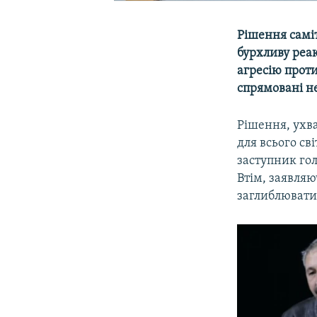
Рішення самі
бурхливу реак
агресію проти
спрямовані не
Рішення, ухва
для всього св
заступник гол
Втім, заявляю
заглиблюватис