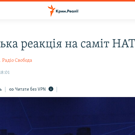
ська реакція на саміт НА
а
Радіо Свобода
18:01
ь
Читати без VPN