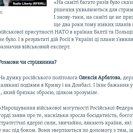
«На саміті багато разів було сказ
рішення ухвалюються для стриму
ьц
І знову-таки, на саміті це не пр
ще два роки тому ніяких планів
військової присутності НАТО в країнах Балтії та Польщ
не було. І в результаті дій Росії в Україні ці плани з’явил
зазначив військовий експерт.
Розмови чи стрілянина?
На думку російського політолога
Олексія Арбатова
, дер
алякані подіями в Криму і на Донбасі. І їхнє бажання 
да, який брязкає зброєю, цілком зрозуміле.
«Нарощування військової могутності Російської Федера
горді заяви про те, наскільки зросла боєздатність, боєго
стратегічні ядерні сили, звичайно, лякають країни, які
у нас під боком. Вони звертаються по допомогу з тим, щ