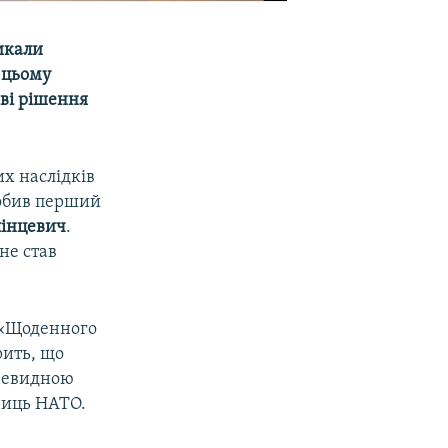
икали
в цьому
аві рішення
их наслідків
зробив перший
лінцевич
.
не став
 «Щоденного
ить, що
очевидною
иць НАТО.