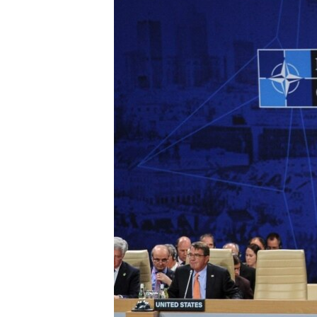
ВІДЕОУРОКИ «ELIFBE»
СВІДЧЕННЯ ОКУПАЦІЇ
УКРАЇНСЬКА ПРОБЛЕМА КРИМУ
ІНФОГРАФІКА