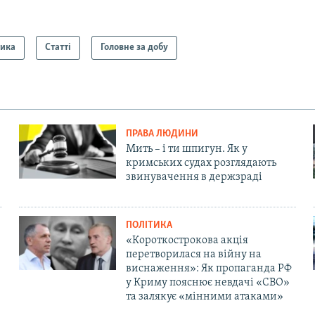
тика
Статті
Головне за добу
ПРАВА ЛЮДИНИ
Мить – і ти шпигун. Як у
кримських судах розглядають
звинувачення в держзраді
ПОЛІТИКА
«Короткострокова акція
перетворилася на війну на
виснаження»: Як пропаганда РФ
у Криму пояснює невдачі «СВО»
та залякує «мінними атаками»