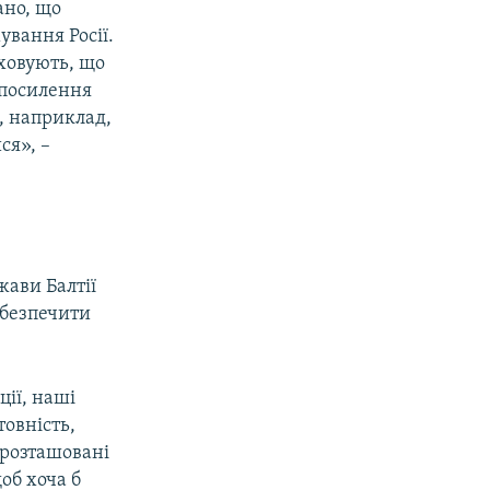
ано, що
вання Росії.
иховують, що
 посилення
і, наприклад,
ися», –
жави Балтії
убезпечити
ції, наші
товність,
 розташовані
об хоча б