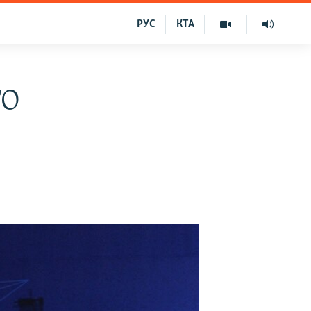
РУС
КТА
ТО