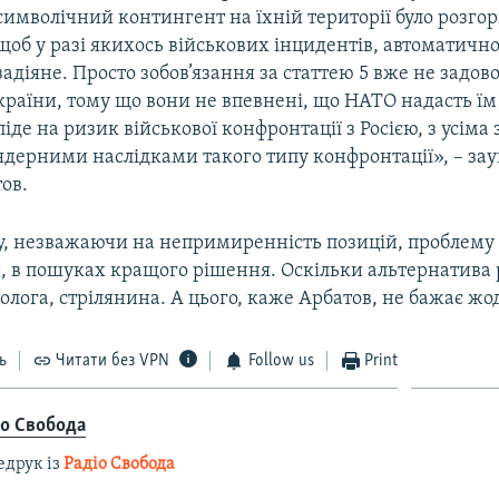
символічний контингент на їхній території було розгор
щоб у разі якихось військових інцидентів, автоматичн
задіяне. Просто зобов’язання за статтею 5 вже не задов
країни, тому що вони не впевнені, що НАТО надасть їм
піде на ризик військової конфронтації з Росією, з усім
ядерними наслідками такого типу конфронтації», – за
ов.
у, незважаючи на непримиренність позицій, проблему 
, в пошуках кращого рішення. Оскільки альтернатива 
олога, стрілянина. А цього, каже Арбатов, не бажає жод
ь
Читати без VPN
Follow us
Print
іо Свобода
едрук із
Радіо Свобода