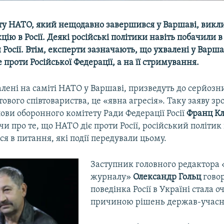
ту НАТО, який нещодавно завершився у Варшаві, викл
цію в Росії. Деякі російські політики навіть побачили 
 Росії. Втім, експерти зазначають, що ухвалені у Варш
 проти Російської Федерації, а на її стримування.
лені на саміті НАТО у Варшаві, призведуть до серйозн
ітового співтовариства, це «явна агресія». Таку заяву 
ови оборонного комітету Ради Федерації Росії
Франц К
чи про те, що НАТО діє проти Росії, російський політик 
я в питання, які події передували цьому.
Заступник головного редактора
журналу»
Олександр Гольц
говор
поведінка Росії в Україні стала 
причиною рішень держав-учасн