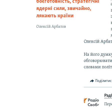
боєготовність, стратегічні
ядерні сили, звичайно,
лякають країни
Олексій Арбатов
Олексій Арбат
На його думк
обговорювати
словами політ
Поділитис
Рад
Пер