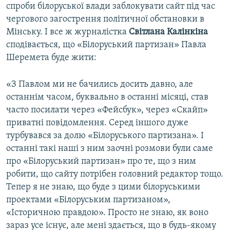
спроби білоруської влади заблокувати сайт під час
чергового загострення політичної обстановки в
Мінську. І все ж журналістка
Світлана Калінкіна
сподівається, що «Білоруський партизан» Павла
Шеремета буде жити:
«З Павлом ми не бачились досить давно, але
останнім часом, буквально в останні місяці, став
часто посилати через «Фейсбук», через «Скайп»
приватні повідомлення. Серед іншого дуже
турбувався за долю «Білоруського партизана». І
останні такі наші з ним заочні розмови були саме
про «Білоруський партизан» про те, що з ним
робити, що сайту потрібен головний редактор тощо.
Тепер я не знаю, що буде з цими білоруськими
проектами «Білоруським партизаном»,
«Історичною правдою». Просто не знаю, як воно
зараз усе існує, але мені здається, що в будь-якому