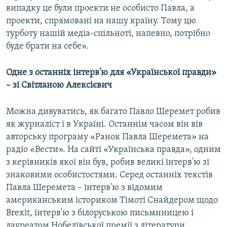
випадку це були проекти не особисто Павла, а
проекти, спрямовані на нашу країну. Тому цю
турботу нашій медіа-спільноті, напевно, потрібно
буде брати на себе».
Одне з останніх інтерв'ю для «Української правди»
– зі Світланою Алексієвич
Можна дивуватись, як багато Павло Шеремет робив
як журналіст і в Україні. Останнім часом він вів
авторську програму «Ранок Павла Шеремета» на
радіо «Вести». На сайті «Українська правда», одним
з керівників якої він був, робив великі інтерв'ю зі
знаковими особистостями. Серед останніх текстів
Павла Шеремета – інтерв'ю з відомим
американським істориком Тімоті Снайдером щодо
Brexit, інтерв'ю з білоруською письмнницею і
лауреатом Нобелівської премії з літератури