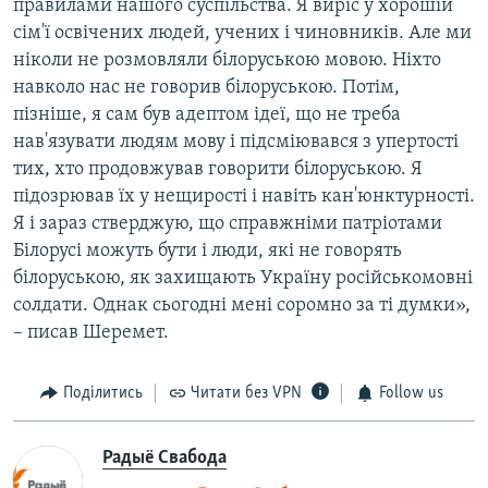
правилами нашого суспільства. Я виріс у хорошій
сім'ї освічених людей, учених і чиновників. Але ми
ніколи не розмовляли білоруською мовою. Ніхто
навколо нас не говорив білоруською. Потім,
пізніше, я сам був адептом ідеї, що не треба
нав'язувати людям мову і підсміювався з упертості
тих, хто продовжував говорити білоруською. Я
підозрював їх у нещирості і навіть кан'юнктурності.
Я і зараз стверджую, що справжніми патріотами
Білорусі можуть бути і люди, які не говорять
білоруською, як захищають Україну російськомовні
солдати. Однак сьогодні мені соромно за ті думки»,
– писав Шеремет.
Поділитись
Читати без VPN
Follow us
Радыё Свабода