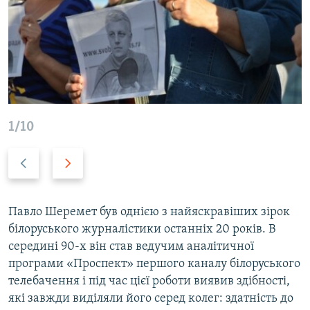
1/10
P
N
r
e
e
x
v
t
Павло Шеремет був однією з найяскравіших зірок
i
s
білоруського журналістики останніх 20 років. В
o
l
середині 90-х він став ведучим аналітичної
u
i
програми «Проспект» першого каналу білоруського
s
d
телебачення і під час цієї роботи виявив здібності,
s
e
які завжди виділяли його серед колег: здатність до