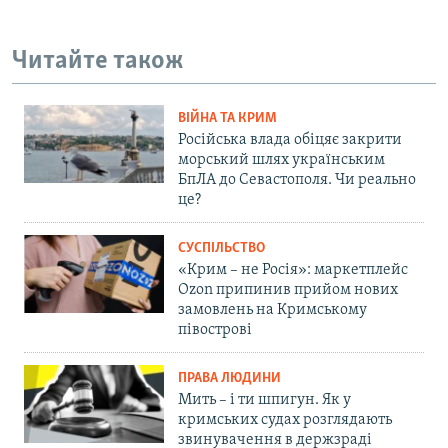
Читайте також
ВІЙНА ТА КРИМ
Російська влада обіцяє закрити
морський шлях українським
БпЛА до Севастополя. Чи реально
це?
СУСПІЛЬСТВО
«Крим – не Росія»: маркетплейс
Ozon припинив прийом нових
замовлень на Кримському
півострові
ПРАВА ЛЮДИНИ
Мить – і ти шпигун. Як у
кримських судах розглядають
звинувачення в держзраді