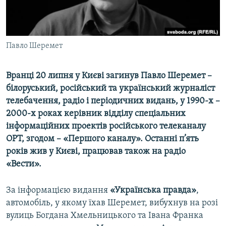
ВІДЕОУРОКИ «ELIFBE»
Русский
СВІДЧЕННЯ ОКУПАЦІЇ
Qırımtatar
УКРАЇНСЬКА ПРОБЛЕМА КРИМУ
Павло Шеремет
ДОЛУЧАЙСЯ!
ІНФОГРАФІКА
Вранці 20 липня у Києві загинув Павло Шеремет –
білоруський, російський та український журналіст
телебачення, радіо і періодичних видань, у 1990-х –
Усі сайти RFE/RL
2000-х роках керівник відділу спеціальних
інформаційних проектів російського телеканалу
ОРТ, згодом – «Першого каналу». Останні п’ять
років жив у Києві, працював також на радіо
«Вести».​
За інформацією видання
«Українська правда»
,
автомобіль, у якому їхав Шеремет, вибухнув на розі
вулиць Богдана Хмельницького та Івана Франка