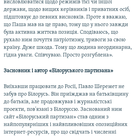
висловлюватися щодо режимів тієї чи іншої
держави, щодо вищих керівників і приватних осіб,
підштовхує до певних висновків. Проте я вважаю,
що Паша мав на це право, тому що у нього завжди
була активна життєва позиція. Сподіваюсь, що
рухало ним почуття патріотизму, тривоги за свою
країну. Дуже шкода. Тому що людина неординарна,
гідна уваги. Співчуваю. Просто розгублена».
Засновник і автор «Білоруського партизана»
Виїхавши працювати до Росії, Павло Шеремет не
забув про Білорусь. Він приїжджав на батьківщину
до батьків, але продовжував і журналістські
проекти, пов'язані з Білоруссю. Заснований ним
сайт «Білоруський партизан» став одним з
найпопулярніших і найвпливовіших опозиційних
інтернет-ресурсів, про що свідчать і численні