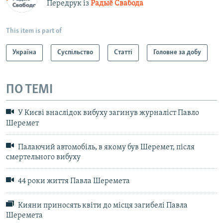
Передрук із
Радыё Свабода
This item is part of
Україна
Суспільство
Статті
Головне за добу
ПО ТЕМІ
У Києві внаслідок вибуху загинув журналіст Павло
Шеремет
Палаючий автомобіль, в якому був Шеремет, після
cмертельного вибуху
44 роки життя Павла Шеремета
Кияни приносять квіти до місця загибелі Павла
Шеремета