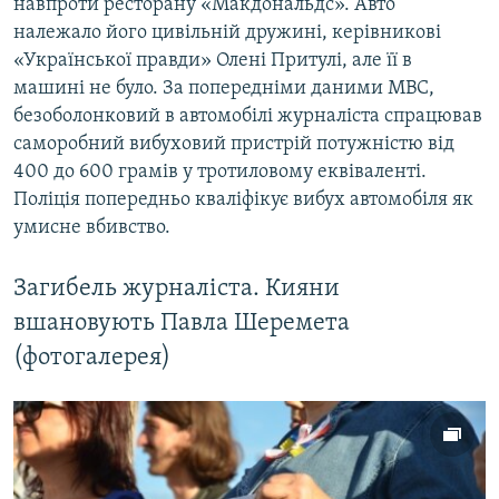
навпроти ресторану «Макдональдс». Авто
належало його цивільній дружині, керівникові
«Української правди» Олені Притулі, але її в
машині не було. За попередніми даними МВС,
безоболонковий в автомобілі журналіста спрацював
саморобний вибуховий пристрій потужністю від
400 до 600 грамів у тротиловому еквіваленті.​
Поліція попередньо кваліфікує вибух автомобіля як
умисне вбивство.​
Загибель журналіста. Кияни
вшановують Павла Шеремета
(фотогалерея)