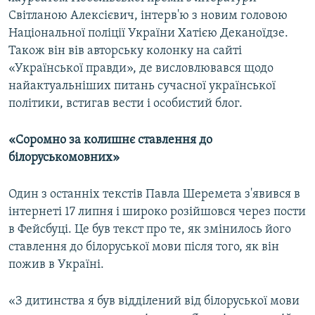
Світланою Алексієвич, інтерв'ю з новим головою
Національної поліції України Хатією Деканоїдзе.
Також він вів авторську колонку на сайті
«Української правди», де висловлювався щодо
найактуальніших питань сучасної української
політики, встигав вести і особистий блог.
«Соромно за колишнє ставлення до
білоруськомовних»
Один з останніх текстів Павла Шеремета з'явився в
інтернеті 17 липня і широко розійшовся через пости
в Фейсбуці. Це був текст про те, як змінилось його
ставлення до білоруської мови після того, як він
пожив в Україні.
«З дитинства я був відділений від білоруської мови