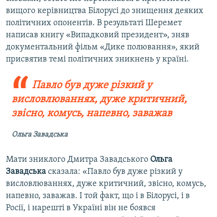
вищого керівництва Білорусі до знищення деяких
політичних опонентів. В результаті Шеремет
написав книгу «Випадковий президент», зняв
документальний фільм «Дике полювання», який
присвятив темі політичних зникнень у країні.
Павло був дуже різкий у
висловлюваннях, дуже критичний,
звісно, комусь, напевно, заважав
Ольга Завадська
Мати зниклого Дмитра Завадського
Ольга
Завадська
сказала: «Павло був дуже різкий у
висловлюваннях, дуже критичний, звісно, комусь,
напевно, заважав. І той факт, що і в Білорусі, і в
Росії, і нарешті в Україні він не боявся