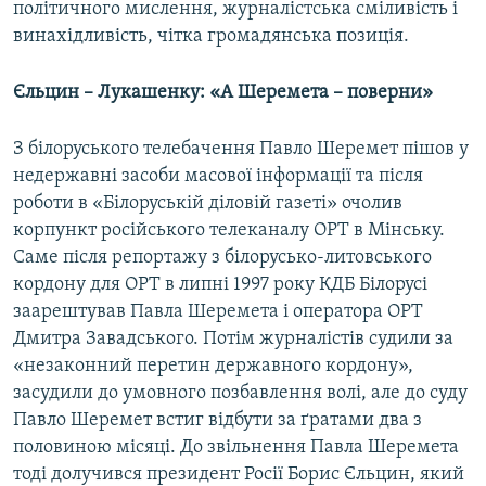
l
політичного мислення, журналістська сміливість і
i
винахідливість, чітка громадянська позиція.
d
e
Єльцин – Лукашенку: «А Шеремета – поверни»
З білоруського телебачення Павло Шеремет пішов у
недержавні засоби масової інформації та після
роботи в «Білоруській діловій газеті» очолив
корпункт російського телеканалу ОРТ в Мінську.
Саме після репортажу з білорусько-литовського
кордону для ОРТ в липні 1997 року КДБ Білорусі
заарештував Павла Шеремета і оператора ОРТ
Дмитра Завадського. Потім журналістів судили за
«незаконний перетин державного кордону»,
засудили до умовного позбавлення волі, але до суду
Павло Шеремет встиг відбути за ґратами два з
половиною місяці. До звільнення Павла Шеремета
тоді долучився президент Росії Борис Єльцин, який