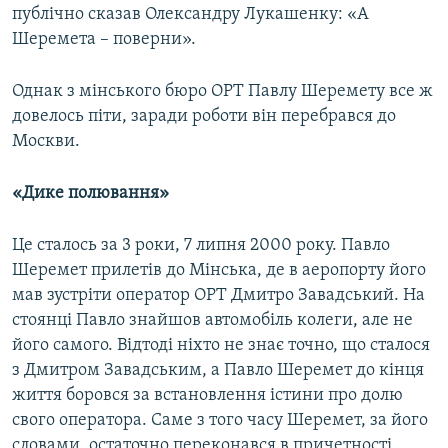
публічно сказав Олександру Лукашенку: «А
Шеремета – поверни».
Однак з мінського бюро ОРТ Павлу Шеремету все ж
довелось піти, заради роботи він перебрався до
Москви.
«Дике полювання»
Це сталось за 3 роки, 7 липня 2000 року. Павло
Шеремет прилетів до Мінська, де в аеропорту його
мав зустріти оператор ОРТ Дмитро Завадський. На
стоянці Павло знайшов автомобіль колеги, але не
його самого. Відтоді ніхто не знає точно, що сталося
з Дмитром Завадським, а Павло Шеремет до кінця
життя боровся за встановлення істини про долю
свого оператора. Саме з того часу Шеремет, за його
словами, остаточно переконався в причетності