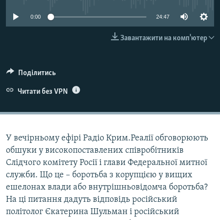
ВІДЕОУРОКИ «ELIFBE»
Русский
0:00
24:47
СВІДЧЕННЯ ОКУПАЦІЇ
Qırımtatar
Завантажити на комп'ютер
УКРАЇНСЬКА ПРОБЛЕМА КРИМУ
ДОЛУЧАЙСЯ!
ІНФОГРАФІКА
Поділитись
Читати без VPN
Усі сайти RFE/RL
У вечірньому ефірі Радіо Крим.Реалії обговорюють
обшуки у високопоставлених співробітників
Слідчого комітету Росії і глави Федеральної митної
служби. Що це – боротьба з корупцією у вищих
ешелонах влади або внутрішньовідомча боротьба?
На ці питання дадуть відповідь російський
політолог Єкатерина Шульман і російський