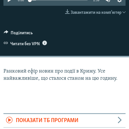
0:00
2:59
ВІДЕОУРОКИ «ELIFBE»
Русский
Завантажити на комп'ютер
СВІДЧЕННЯ ОКУПАЦІЇ
Qırımtatar
УКРАЇНСЬКА ПРОБЛЕМА КРИМУ
Поділитись
ДОЛУЧАЙСЯ!
ІНФОГРАФІКА
Читати без VPN
Усі сайти RFE/RL
Ранковий ефір новин про події в Криму. Усе
найважливіше, що сталося станом на цю годину.
ПОКАЗАТИ ТБ ПРОГРАМИ