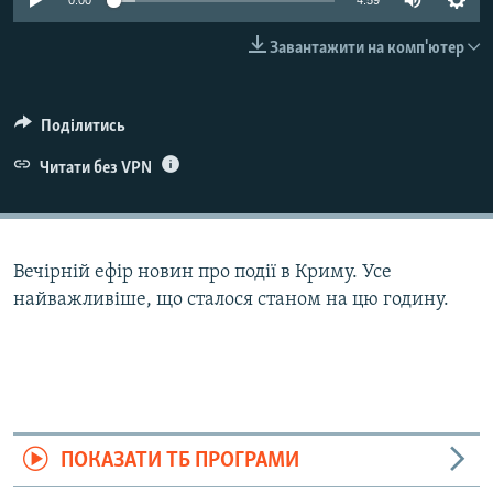
0:00
4:59
ВІДЕОУРОКИ «ELIFBE»
Русский
Завантажити на комп'ютер
СВІДЧЕННЯ ОКУПАЦІЇ
Qırımtatar
УКРАЇНСЬКА ПРОБЛЕМА КРИМУ
Поділитись
ДОЛУЧАЙСЯ!
ІНФОГРАФІКА
Читати без VPN
Усі сайти RFE/RL
Вечірній ефір новин про події в Криму. Усе
найважливіше, що сталося станом на цю годину.
ПОКАЗАТИ ТБ ПРОГРАМИ