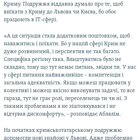
Криму. Подружжя віддавна думало про те, щоб
виїхати з Криму до Львова чи Києва, бо обоє
працюють в ІТ-сфері.
«А ця ситуація стала додатковим поштовхом, щоб
наважитись і поїхати. Бо у нашій сфері Крим не
дуже розвинений, і перспектив не так багато.
Специфіка регіону така. Влаштуватись було не
складно, тому що тут немає питань, звідки ти. У нас
у сфері питання найважливіше – компетенція і
загальна адекватність. Якщо можеш працювати у
колективі і можеш якісно виконувати задачі, то все
гаразд, тут не грає ролі, переселенець ти чи ні. З
такими проблемами я не зіштовхувався і не
відчував дискомфорту», – розповідає Аблялім.
На початках кримськотатарському подружжю
допомогли нові знайомі у Львові. Адже проблемно