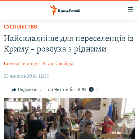
Доступність
посилання
Перейти
СУСПІЛЬСТВО
до
НОВИНИ
Найскладніше для переселенців із
основного
ВОДА.КРИМ
матеріалу
Криму – розлука з рідними
ВІДЕО ТА ФОТО
Перейти
до
Галина Терещук
Радіо Свобода
ПОЛІТИКА
основної
25 липень 2016, 12:30
БЛОГИ
навігації
Перейти
ПОГЛЯД
Поділитись
Читати без VPN
до
ІНТЕРВ'Ю
пошуку
ВСЕ ЗА ДЕНЬ
СПЕЦПРОЕКТИ
ЯК ОБІЙТИ БЛОКУВАННЯ
ДЕПОРТАЦІЯ