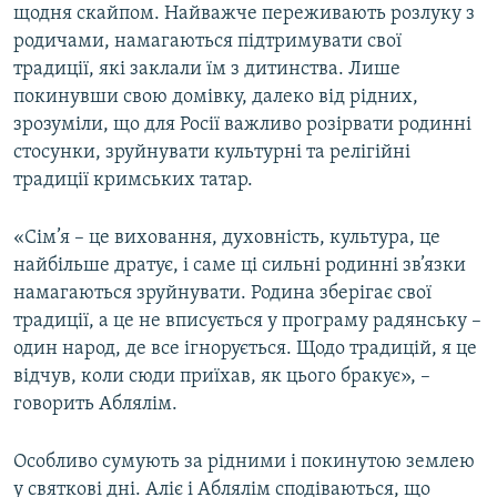
щодня скайпом. Найважче переживають розлуку з
родичами, намагаються підтримувати свої
традиції, які заклали їм з дитинства. Лише
покинувши свою домівку, далеко від рідних,
зрозуміли, що для Росії важливо розірвати родинні
стосунки, зруйнувати культурні та релігійні
традиції кримських татар.
«Сім’я – це виховання, духовність, культура, це
найбільше дратує, і саме ці сильні родинні зв’язки
намагаються зруйнувати. Родина зберігає свої
традиції, а це не вписується у програму радянську –
один народ, де все ігнорується. Щодо традицій, я це
відчув, коли сюди приїхав, як цього бракує», –
говорить Аблялім.
Особливо сумують за рідними і покинутою землею
у святкові дні. Аліє і Аблялім сподіваються, що