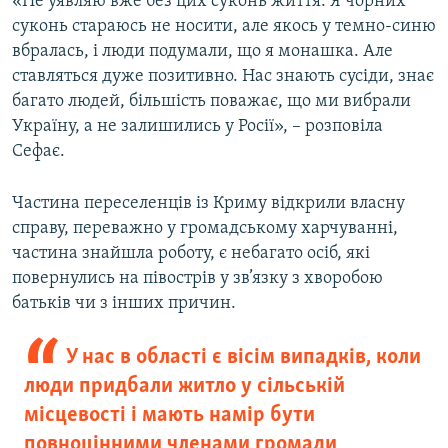
«Не уявляю вже без цих суконь життя. Я чорних
суконь стараюсь не носити, але якось у темно-синю
вбралась, і люди подумали, що я монашка. Але
ставляться дуже позитивно. Нас знають сусіди, знає
багато людей, більшість поважає, що ми вибрали
Україну, а не залишились у Росії», – розповіла
Сефає.
Частина переселенців із Криму відкрили власну
справу, переважно у громадському харчуванні,
частина знайшла роботу, є небагато осіб, які
повернулись на півострів у зв’язку з хворобою
батьків чи з інших причин.
У нас в області є вісім випадків, коли
люди придбали житло у сільській
місцевості і мають намір бути
повноцінними членами громади