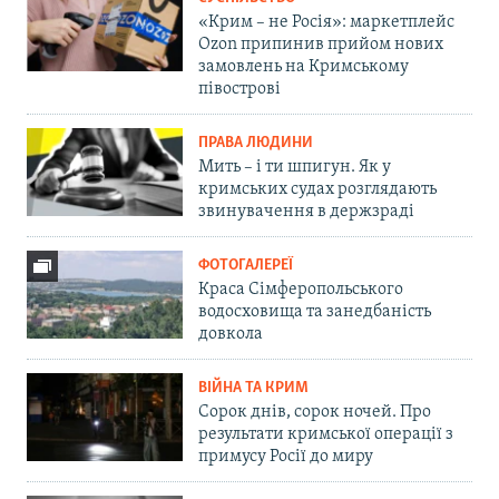
«Крим – не Росія»: маркетплейс
Ozon припинив прийом нових
замовлень на Кримському
півострові
ПРАВА ЛЮДИНИ
Мить – і ти шпигун. Як у
кримських судах розглядають
звинувачення в держзраді
ФОТОГАЛЕРЕЇ
Краса Сімферопольського
водосховища та занедбаність
довкола
ВІЙНА ТА КРИМ
Сорок днів, сорок ночей. Про
результати кримської операції з
примусу Росії до миру