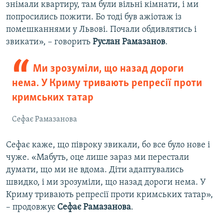
знімали квартиру, там були вільні кімнати, і ми
попросились пожити. Бо тоді був ажіотаж із
помешканнями у Львові. Почали обдивлятись і
звикати», – говорить
Руслан Рамазанов
.
Ми зрозуміли, що назад дороги
нема. У Криму тривають репресії проти
кримських татар
Сефає Рамазанова
Сефає каже, що півроку звикали, бо все було нове і
чуже. «Мабуть, оце лише зараз ми перестали
думати, що ми не вдома. Діти адаптувались
швидко, і ми зрозуміли, що назад дороги нема. У
Криму тривають репресії проти кримських татар»,
– продовжує
Сефає Рамазанова
.