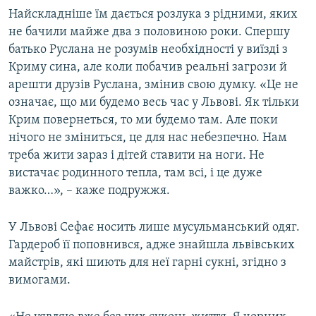
Найскладніше їм дається розлука з рідними, яких
не бачили майже два з половиною роки. Спершу
батько Руслана не розумів необхідності у виїзді з
Криму сина, але коли побачив реальні загрози й
арешти друзів Руслана, змінив свою думку. «Це не
означає, що ми будемо весь час у Львові. Як тільки
Крим повернеться, то ми будемо там. Але поки
нічого не зміниться, це для нас небезпечно. Нам
треба жити зараз і дітей ставити на ноги. Не
вистачає родинного тепла, там всі, і це дуже
важко…», – каже подружжя.
У Львові Сефає носить лише мусульманський одяг.
Гардероб її поповнився, адже знайшла львівських
майстрів, які шиють для неї гарні сукні, згідно з
вимогами.