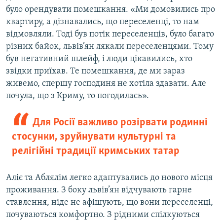
було орендувати помешкання. «Ми домовились про
квартиру, а дізнавались, що переселенці, то нам
відмовляли. Тоді був потік переселенців, було багато
різних байок, львів’ян лякали переселенцями. Тому
був негативний шлейф, і люди цікавились, хто
звідки приїхав. Те помешкання, де ми зараз
живемо, спершу господиня не хотіла здавати. Але
почула, що з Криму, то погодилась».
Для Росії важливо розірвати родинні
стосунки, зруйнувати культурні та
релігійні традиції кримських татар
Аліє та Аблялім легко адаптувались до нового місця
проживання. З боку львів’ян відчувають гарне
ставлення, ніде не афішують, що вони переселенці,
почуваються комфортно. З рідними спілкуються