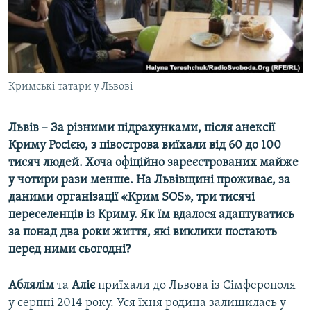
ВІДЕОУРОКИ «ELIFBE»
Русский
СВІДЧЕННЯ ОКУПАЦІЇ
Qırımtatar
УКРАЇНСЬКА ПРОБЛЕМА КРИМУ
ДОЛУЧАЙСЯ!
Кримські татари у Львові
ІНФОГРАФІКА
Львів – За різними підрахунками, після анексії
Криму Росією, з півострова виїхали від 60 до 100
Усі сайти RFE/RL
тисяч людей. Хоча офіційно зареєстрованих майже
у чотири рази менше. На Львівщині проживає, за
даними організації «Крим SOS», три тисячі
переселенців із Криму. Як їм вдалося адаптуватись
за понад два роки життя, які виклики постають
перед ними сьогодні?
Аблялім
та
Аліє
приїхали до Львова із Сімферополя
у серпні 2014 року. Уся їхня родина залишилась у