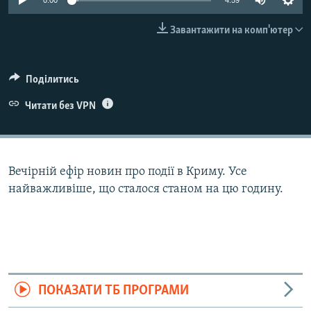
0:00
4:59
ВІДЕОУРОКИ «ELIFBE»
Русский
Завантажити на комп'ютер
СВІДЧЕННЯ ОКУПАЦІЇ
Qırımtatar
УКРАЇНСЬКА ПРОБЛЕМА КРИМУ
Поділитись
ДОЛУЧАЙСЯ!
ІНФОГРАФІКА
Читати без VPN
Усі сайти RFE/RL
Вечірній ефір новин про події в Криму. Усе
найважливіше, що сталося станом на цю годину.
ПОКАЗАТИ ТБ ПРОГРАМИ