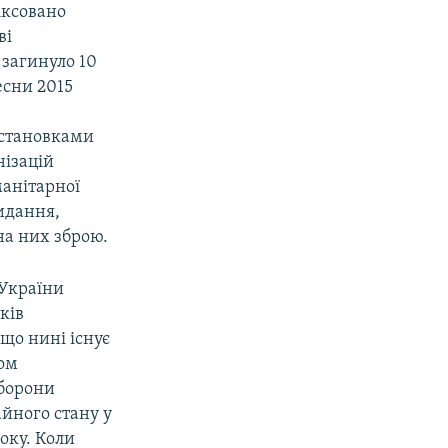
іксовано
ві
 загинуло 10
весни 2015
установками
нізацій
манітарної
идання,
на них зброю.
 України
ків
що нині існує
ом
оборони
йного стану у
року. Коли