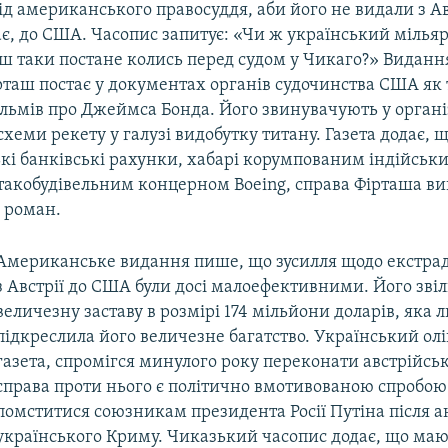
ід американського правосуддя, аби його не видали з Авс
є, до США. Часопис запитує: «Чи ж український мільяр
ш таки постане колись перед судом у Чикаго?» Виданн
рташ постає у документах органів судочинства США як
ільмів про Джеймса Бонда. Його звинувачують у органі
хеми рекету у галузі видобутку титану. Газета додає, 
кі банківські рахунки, хабарі корумпованим індійськ
літакобудівельним концерном Boeing, справа Фірташа ви
 роман.
Американське видання пише, що зусилля щодо екстрад
з Австрії до США були досі малоефективними. Його зві
величезну заставу в розмірі 174 мільйони доларів, яка 
підкреслила його величезне багатство. Український ол
газета, спромігся минулого року переконати австрійсь
справа проти нього є політично вмотивованою спробо
помститися союзникам президента Росії Путіна після ан
українського Криму. Чиказький часопис додає, що маю