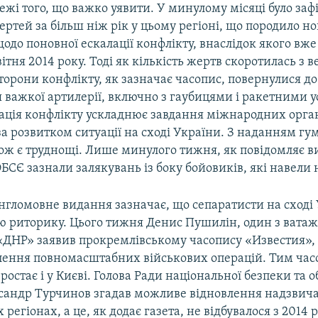
ежі того, що важко уявити. У минулому місяці було заф
ртей за більш ніж рік у цьому регіоні, що породило но
до поновної ескалації конфлікту, внаслідок якого вже
вітня 2014 року. Тоді як кількість жертв скоротилась з 
сторони конфлікту, як зазначає часопис, повернулися до
 важкої артилерії, включно з гаубицями і ракетними 
лація конфлікту ускладнює завдання міжнародних орга
за розвитком ситуації на сході України. З наданням гу
ож є труднощі. Лише минулого тижня, як повідомляє в
ОБСЄ зазнали залякувань із боку бойовиків, які навели 
нгломовне видання зазначає, що сепаратисти на сході
ю риторику. Цього тижня Денис Пушилін, один з ватаж
«ДНР» заявив прокремлівському часопису «Известия», 
лення повномасштабних військових операцій. Тим час
остає і у Києві. Голова Ради національної безпеки та 
сандр Турчинов згадав можливе відновлення надзвича
регіонах, а це, як додає газета, не відбувалося з 2014 