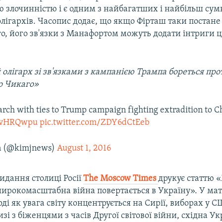
ю злочинністю і є одним з найбагатших і найбільш су
лігархів. Часопис додає, що якщо Фірташ таки постане
о, його зв'язки з Манафортом можуть додати інтриги ц
олігарх зі зв'язками з кампанією Трампа бореться про
о Чикаго»
arch with ties to Trump campaign fighting extradition to C
IiIvHRQwpu
pic.twitter.com/ZDY6dCtEeb
n (@kimjnews)
August 1, 2016
идання столиці Росії
The Moscow Times
друкує статтю 
широкомасштабна війна повертається в Україну». У мат
оді як увага світу концентрується на Сирії, виборах у С
зі з біженцями з часів Другої світової війни, східна Ук