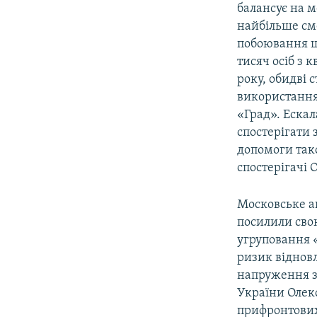
балансує на м
найбільше сме
побоювання що
тисяч осіб з к
року, обидві 
використання
«Град». Еска
спостерігати 
допомоги так
спостерігачі 
Московське а
посилили сво
угруповання 
ризик віднов
напруження зр
України Олек
прифронтових 