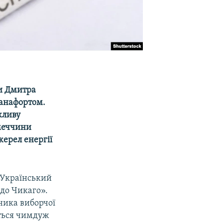
ки Дмитра
Манафортом.
жливу
імеччини
ерел енергії
«Український
 до Чикаго».
ника виборчої
ться чимдуж