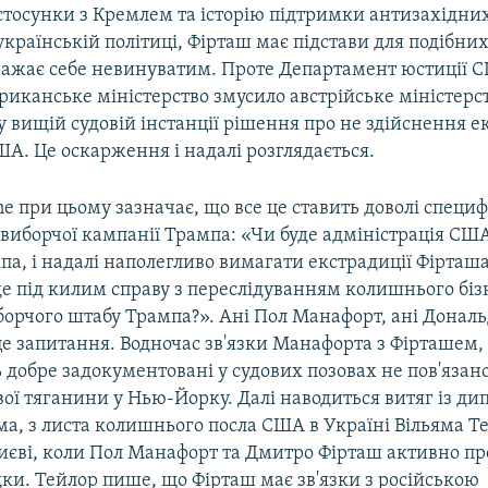
стосунки з Кремлем та історію підтримки антизахідних
українській політиці, Фірташ має підстави для подібни
 вважає себе невинуватим. Проте Департамент юстиції 
риканське міністерство змусило австрійське міністерс
 вищій судовій інстанції рішення про не здійснення е
А. Це оскарження і надалі розглядається.
ne при цьому зазначає, що все це ставить доволі специ
виборчої кампанії Трампа: «Чи буде адміністрація США,
а, і надалі наполегливо вимагати екстрадиції Фірташ
де під килим справу з переслідуванням колишнього біз
борчого штабу Трампа?». Ані Пол Манафорт, ані Донал
це запитання. Водночас зв'язки Манафорта з Фірташем,
ь добре задокументовані у судових позовах не пов'язан
ої тяганини у Нью-Йорку. Далі наводиться витяг із д
а, з листа колишнього посла США в Україні Вільяма Т
Києві, коли Пол Манафорт та Дмитро Фірташ активно пр
дки. Тейлор пише, що Фірташ має зв'язки з російською