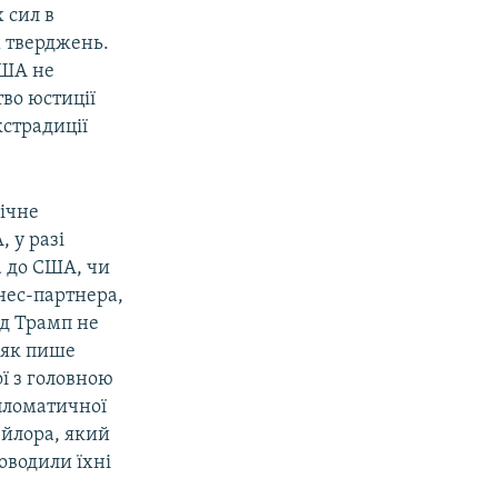
 сил в
х тверджень.
США не
тво юстиції
кстрадиції
фічне
 у разі
а до США, чи
нес-партнера,
ьд Трамп не
 як пише
ої з головною
ипломатичної
ейлора, який
оводили їхні