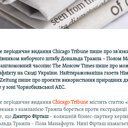
 періодичне видання Chicago Tribune пише про зв'яз
рівником виборчого штабу Дональда Трампа – Полом 
англомовний часопис The Moscow Times пише про мо
нфлікту на Сході України. Найтиражованіша газета Н
 Zeitung пише про проекти використання природних дж
у у зоні Чорнобильської АЕС.
е періодичне видання
Chicago Tribune
містить статтю 
'язками з кампанією Трампа бореться проти екстрадиції
е, що
Дмитро Фірташ
– колишній бізнес-партнер керів
альда Трампа – Пола Манафорта. Нині Фірташ намагає