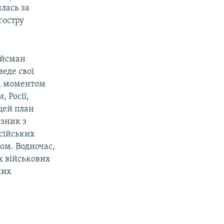
илась за
гостру
ойсман
еде свої
им моментом
 Росії,
 цей план
 зник з
осійських
дом. Водночас,
х військових
них