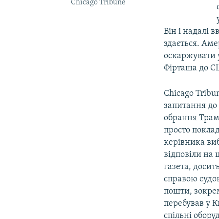
Chicago Tribune​
Він і надалі
здається. Аме
оскаржувати у
Фірташа до СШ
Chicago Tribu
запитання до 
обрання Трамп
просто покла
керівника ви
відповіли на 
газета, досит
справою судов
пошти, зокрем
перебував у 
спільні обору