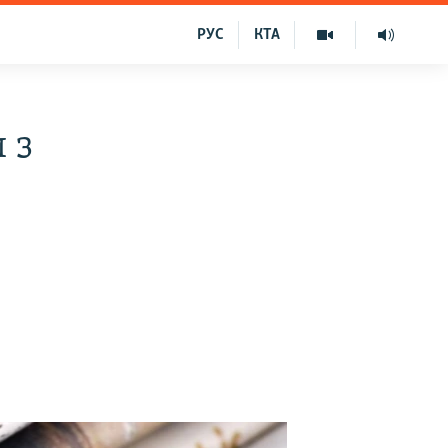
РУС
КТА
 з