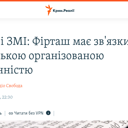
і ЗМІ: Фірташ має зв'язки
ською організованою
нністю
діо Свобода
, 22:30
ь
Читати без VPN