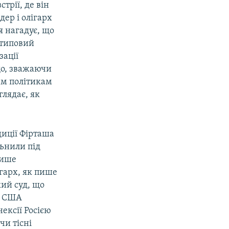
трії, де він
дер і олігарх
я нагадує, що
 типовий
зації
що, зважаючи
им політикам
глядає, як
иції Фірташа
льнили під
лише
ігарх, як пише
кий суд, що
ю США
ексії Росією
чи тісні