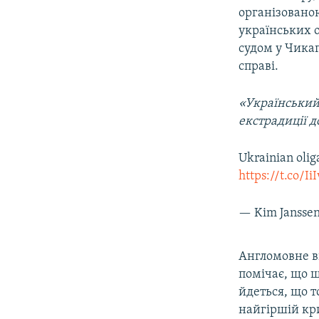
організовано
українських о
судом у Чикаг
справі.
«Український 
екстрадиції д
Ukrainian olig
https://t.co/
— Kim Jansse
Англомовне в
помічає, що 
йдеться, що т
найгіршій кри