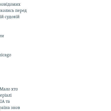
мновідомих
 колись перед
ій судовій
ти
hicago
«Мало хто
еріалі
ША та
раїна знов