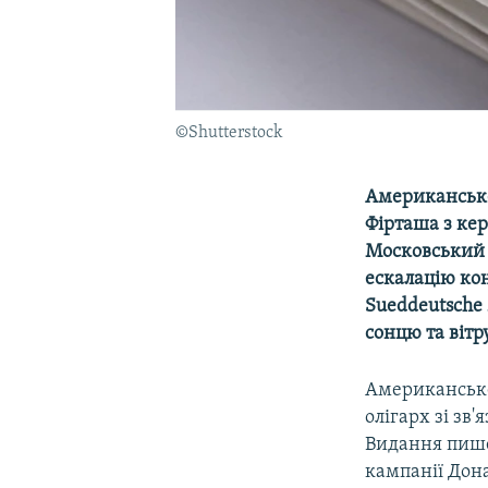
©Shutterstock
Американське
Фірташа з ке
Московський 
ескалацію ко
Sueddeutsche
сонцю та вітр
Американськ
олігарх зі зв
Видання пиш
кампанії Дон