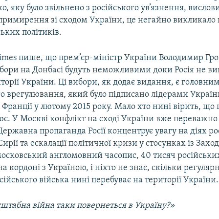
о, яку було звільнено з російського ув’язнення, вислов
 примирення зі сходом України, це негайно викликало 
ьких політиків.
imes пише, що прем’єр-міністр України Володимир Гр
бори на Донбасі будуть неможливими доки Росія не вив
иторії України. Ці вибори, як додає видання, є головн
 врегулювання, який було підписано лідерами України,
Франції у лютому 2015 року. Мало хто нині вірить, що
є. У Москві конфлікт на сході України вже переважно
Державна пропаганда Росії концентрує увагу на діях р
Сирії та ескалації політичної кризи у стосунках із Захо
московський англомовний часопис, 40 тисяч російськи
а кордоні з Україною, і ніхто не знає, скільки регуляр
осійського війська нині перебуває на території України.
штабна війна таки повернеться в Україну?»