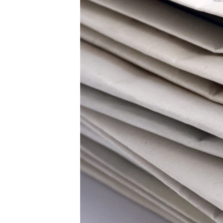
ВІДЕОУРОКИ «ELIFBE»
СВІДЧЕННЯ ОКУПАЦІЇ
УКРАЇНСЬКА ПРОБЛЕМА КРИМУ
ІНФОГРАФІКА