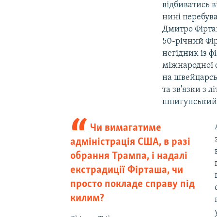
відбиватись в
нині перебува
Дмитро Фірта
50-річний Фі
негідник із ф
міжнародної с
на швейцарсь
та зв'язки з 
шпигунський
Чи вимагатиме
адміністрація США, в разі
обрання Трампа, і надалі
екстрадиції Фірташа, чи
просто покладе справу під
килим?