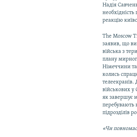
Надія Савченк
необхідність
реакцію київс
The Moscow T
заявив, що ви
війська з тер
плану мирного
Німеччини та 
колись спрацю
телеекранів. 
військових у 
як завершує 
перебувають н
підрозділів р
«Чи повномас