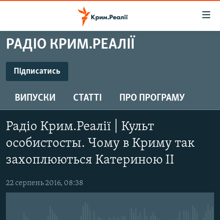
Доступність
посилання
Перейти
РАДІО КРИМ.РЕАЛІЇ
до
НОВИНИ
основного
ВОДА.КРИМ
Підписатись
матеріалу
ПІДПИСАТИСЬ
ВІДЕО ТА ФОТО
Перейти
ВИПУСКИ
СТАТТІ
ПРО ПРОГРАМУ
до
ПОЛІТИКА
основної
Підписатись
БЛОГИ
навігації
Радіо Крим.Реалії | Культ
Перейти
ПОГЛЯД
особистосты. Чому в Криму так
до
ІНТЕРВ'Ю
захоплюються Катериною II
пошуку
ВСЕ ЗА ДЕНЬ
22 серпень 2016, 08:38
СПЕЦПРОЕКТИ
ЯК ОБІЙТИ БЛОКУВАННЯ
ДЕПОРТАЦІЯ