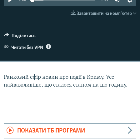
0:00
2:59
ВІДЕОУРОКИ «ELIFBE»
Русский
Завантажити на комп'ютер
СВІДЧЕННЯ ОКУПАЦІЇ
Qırımtatar
УКРАЇНСЬКА ПРОБЛЕМА КРИМУ
Поділитись
ДОЛУЧАЙСЯ!
ІНФОГРАФІКА
Читати без VPN
Усі сайти RFE/RL
Ранковий ефір новин про події в Криму. Усе
найважливіше, що сталося станом на цю годину.
ПОКАЗАТИ ТБ ПРОГРАМИ