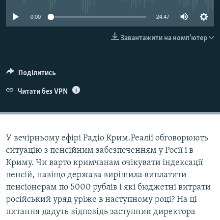
ВІДЕОУРОКИ «ELIFBE»
Русский
0:00
24:47
СВІДЧЕННЯ ОКУПАЦІЇ
Qırımtatar
Завантажити на комп'ютер
УКРАЇНСЬКА ПРОБЛЕМА КРИМУ
ДОЛУЧАЙСЯ!
ІНФОГРАФІКА
Поділитись
Читати без VPN
Усі сайти RFE/RL
У вечірньому ефірі Радіо Крим.Реалії обговорюють
ситуацію з пенсійним забезпеченням у Росії і в
Криму. Чи варто кримчанам очікувати індексації
пенсій, навіщо держава вирішила виплатити
пенсіонерам по 5000 рублів і які бюджетні витрати
російський уряд уріже в наступному році? На ці
питання дадуть відповідь заступник директора