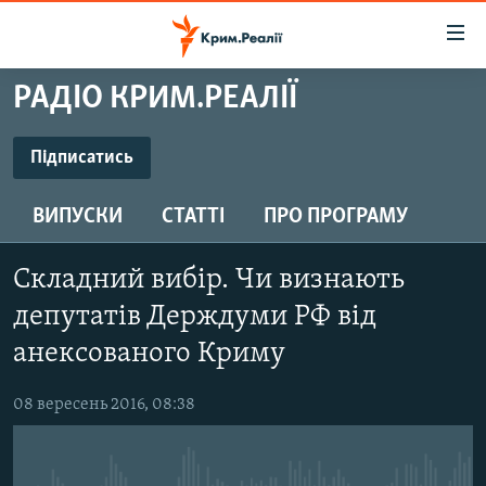
Доступність
посилання
Перейти
РАДІО КРИМ.РЕАЛІЇ
до
НОВИНИ
основного
ВОДА.КРИМ
Підписатись
матеріалу
ПІДПИСАТИСЬ
ВІДЕО ТА ФОТО
Перейти
ВИПУСКИ
СТАТТІ
ПРО ПРОГРАМУ
до
ПОЛІТИКА
основної
Підписатись
БЛОГИ
навігації
Складний вибір. Чи визнають
Перейти
ПОГЛЯД
депутатів Держдуми РФ від
до
ІНТЕРВ'Ю
анексованого Криму
пошуку
ВСЕ ЗА ДЕНЬ
08 вересень 2016, 08:38
СПЕЦПРОЕКТИ
ЯК ОБІЙТИ БЛОКУВАННЯ
ДЕПОРТАЦІЯ