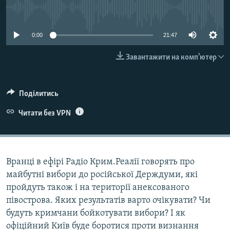
ВІДЕОУРОКИ «ELIFBE»
No media source currently available
Русский
СВІДЧЕННЯ ОКУПАЦІЇ
Qırımtatar
0:00
21:47
УКРАЇНСЬКА ПРОБЛЕМА КРИМУ
Завантажити на комп'ютер
ДОЛУЧАЙСЯ!
ІНФОГРАФІКА
Поділитись
Усі сайти RFE/RL
Читати без VPN
Вранці в ефірі Радіо Крим.Реалії говорять про
майбутні вибори до російської Держдуми, які
пройдуть також і на території анексованого
півострова. Яких результатів варто очікувати? Чи
будуть кримчани бойкотувати вибори? І як
офіційний Київ буде боротися проти визнання