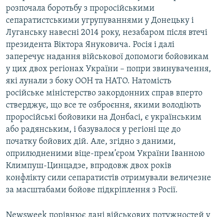
розпочала боротьбу з проросійськими
сепаратистськими угрупуваннями у Донецьку і
Луганську навесні 2014 року, незабаром після втечі
президента Віктора Януковича. Росія і далі
заперечує надання військової допомоги бойовикам
у цих двох регіонах України – попри звинувачення,
які лунали з боку ООН та НАТО. Натомість
російське міністерство закордонних справ вперто
стверджує, що все те озброєння, якими володіють
проросійські бойовики на Донбасі, є українським
або радянським, і базувалося у регіоні ще до
початку бойових дій. Але, згідно з даними,
оприлюдненими віце-прем’єром України Іванною
Климпуш-Цинцадзе, впродовж двох років
конфлікту сили сепаратистів отримували величезне
за масштабами бойове підкріплення з Росії.
Newsweek порівнює дані військових потужностей у