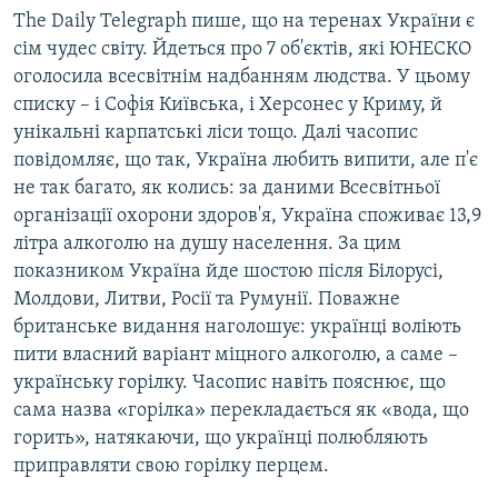
The Daily Telegraph пише, що на теренах України є
сім чудес світу. Йдеться про 7 об'єктів, які ЮНЕСКО
оголосила всесвітнім надбанням людства. У цьому
списку – і Софія Київська, і Херсонес у Криму, й
унікальні карпатські ліси тощо. Далі часопис
повідомляє, що так, Україна любить випити, але п'є
не так багато, як колись: за даними Всесвітньої
організації охорони здоров'я, Україна споживає 13,9
літра алкоголю на душу населення. За цим
показником Україна йде шостою після Білорусі,
Молдови, Литви, Росії та Румунії. Поважне
британське видання наголошує: українці воліють
пити власний варіант міцного алкоголю, а саме –
українську горілку. Часопис навіть пояснює, що
сама назва «горілка» перекладається як «вода, що
горить», натякаючи, що українці полюбляють
приправляти свою горілку перцем.