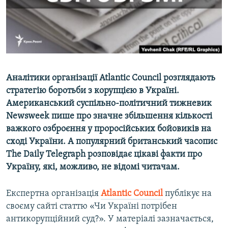
ВІДЕОУРОКИ «ELIFBE»
Русский
СВІДЧЕННЯ ОКУПАЦІЇ
Qırımtatar
УКРАЇНСЬКА ПРОБЛЕМА КРИМУ
ДОЛУЧАЙСЯ!
ІНФОГРАФІКА
Аналітики організації Atlantic Council розглядають
стратегію боротьби з корупцією в Україні.
Американський суспільно-політичний тижневик
Усі сайти RFE/RL
Newsweek пише про значне збільшення кількості
важкого озброєння у проросійських бойовиків на
сході України. А популярний британський часопис
The Daily Telegraph розповідає цікаві факти про
Україну, які, можливо, не відомі читачам.
Експертна організація
Atlantic Council
публікує на
своєму сайті статтю «Чи Україні потрібен
антикорупційний суд?». У матеріалі зазначається,