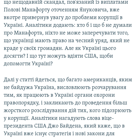
що нещодавній скандал, пов’язаний із виплатами
Полові Манафорту оточенням Януковича, вже
вкотре привернув увагу до проблеми корупції в
Україні. Аналітики додають: хто б і що б не думали
про Манафорта, ніхто не може заперечувати того,
що українці мають право на чесний уряд, який не
краде у своїх громадян. Але як Україні цього
досягти? І що тут можуть вдіяти США, щоби
допомогти Україні?
Далі у статті йдеться, що багато американців, яким
не байдужа Україна, висловлюють розчарування
тим, як працюють в Україні органи охорони
правопорядку, і закликають до проведення більш
жорсткого розслідування дій тих, кого підозрюють
у корупції. Аналітики нагадують слова віце-
президента США Джо Байдена, який каже, що в
Україні вже існує стратегія і нові закони для