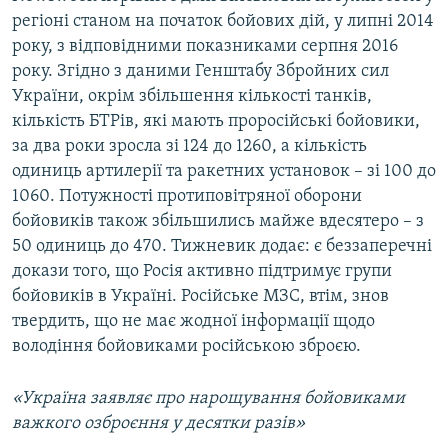
регіоні станом на початок бойових дій, у липні 2014
року, з відповідними показниками серпня 2016
року. Згідно з даними Генштабу Збройних сил
України, окрім збільшення кількості танків,
кількість БТРів, які мають проросійські бойовики,
за два роки зросла зі 124 до 1260, а кількість
одиниць артилерії та ракетних установок – зі 100 до
1060. Потужності протиповітряної оборони
бойовиків також збільшились майже вдесятеро – з
50 одиниць до 470. Тижневик додає: є беззаперечні
докази того, що Росія активно підтримує групи
бойовиків в Україні. Російське МЗС, втім, знов
твердить, що не має жодної інформації щодо
володіння бойовиками російською зброєю.
«Україна заявляє про нарощування бойовиками
важкого озброєння у десятки разів»