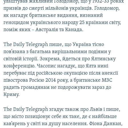
улаштував жахливий Голодомор, що у 1932-33 роках
призвів до смерті мільйонів українців. Голодомор,
як нагадує британське видання, визнаний
геноцидом українського народу 25 країнами світу,
поміж яких – Австралія та Канада.
The Daily Telegraph пише, що Україна тісно
пов’язана з багатьма вирішальними подіями у
світовій історії. Зокрема, йдеться про Ялтинську
конференцію. Часопис нагадує, що Ялта нині
перебуває під російською окупацією після анексії
півострова Росією 2014 року, а британське МЗС
радить громадянам не подорожувати зараз до
Криму.
The Daily Telegraph згадує також про Львів і пише,
що місто позиціонує себе як таке, де є найбільше
кав’ярень у світі на душу населення. Фіона Данкан,