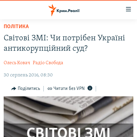
Доступність
посилання
Перейти
ПОЛІТИКА
до
НОВИНИ
Світові ЗМІ: Чи потрібен Україні
основного
ВОДА.КРИМ
матеріалу
антикорупційний суд?
ВІДЕО ТА ФОТО
Перейти
до
Олесь Ковач
Радіо Свобода
ПОЛІТИКА
основної
30 серпень 2016, 08:30
БЛОГИ
навігації
Перейти
ПОГЛЯД
Поділитись
Читати без VPN
до
ІНТЕРВ'Ю
пошуку
ВСЕ ЗА ДЕНЬ
СПЕЦПРОЕКТИ
ЯК ОБІЙТИ БЛОКУВАННЯ
ДЕПОРТАЦІЯ