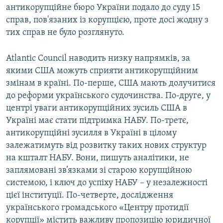
антикорупційне бюро України подало до суду 15
справ, пов'язаних із корупцією, проте досі жодну з
тих справ не було розглянуто.
Atlantic Council наводить низку напрямків, за
якими США можуть сприяти антикорупційним
змінам в країні. По-перше, США мають долучитися
до реформи українського судочинства. По-друге, у
центрі уваги антикорупційних зусиль США в
Україні має стати підтримка НАБУ. По-третє,
антикорупційні зусилля в Україні в цілому
залежатимуть від розвитку таких нових структур
на кшталт НАБУ. Вони, пишуть аналітики, не
заплямовані зв’язками зі старою корупційною
системою, і ключ до успіху НАБУ – у незалежності
цієї інституції. По-четверте, дослідження
українського громадського «Центру протидії
корупції» містить важливу пропозицію юридичної