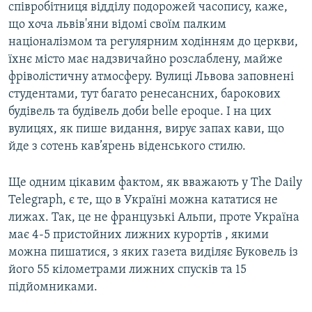
співробітниця відділу подорожей часопису, каже,
що хоча львів'яни відомі своїм палким
націоналізмом та регулярним ходінням до церкви,
їхнє місто має надзвичайно розслаблену, майже
фріволістичну атмосферу. Вулиці Львова заповнені
студентами, тут багато ренесансних, барокових
будівель та будівель доби belle epoque. І на цих
вулицях, як пише видання, вирує запах кави, що
йде з сотень кав’ярень віденського стилю.
Ще одним цікавим фактом, як вважають у The Daily
Telegraph, є те, що в Україні можна кататися не
лижах. Так, це не французькі Альпи, проте Україна
має 4-5 пристойних лижних курортів , якими
можна пишатися, з яких газета виділяє Буковель із
його 55 кілометрами лижних спусків та 15
підйомниками.