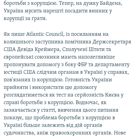
боротьби з корупцією. Тепер, на думку Байдена,
Україна мусить нарешті посадити винних у
корупції за ґрати.
Як пише Atlantic Council, із посиланням на
колишнього заступника помічника Держсекретаря
США Девіда Креймера, Сполучені Штати та
європейські союзники мають наполегливіше
пропонувати допомогу з боку ФБР та департаменту
юстиції США слідчим органам в Україні у справах,
пов'язаних із корупцією. Готовність України
прийняти і використати цю допомогу
розглядатиметься як тест на серйозність Києва у
справі боротьби з корупцією. Водночас, як
зазначається у статті, вивчення цього питання
показує, що проблема боротьби з корупцією в
Україні більше залежить від дій органів
судочинства, аніж правоохоронних органів. Нове