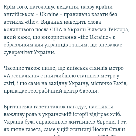
Крім того, наголошує видання, назву країни
англійською – Ukraine – правильно казати без
артикля «the». Видання наводить слова
колишнього посла США в Україні Вільяма Тейлора,
який каже, що використання «the Ukraine» є
образливим для українців і таким, що зневажає
суверенітет України.
Часопис також пише, що київська станція метро
«Арсенальна» є найглибшою станцією метро у
світі, і що саме на західну Україну, містечко Рахів,
припадає географічний центр Європи.
Британська газета також нагадує, наскільки
важливу роль в українській історії відіграє хліб.
Україна була справжньою житницею Європи. І от,
як пише газета, саме у цій житниці Йосип Сталін