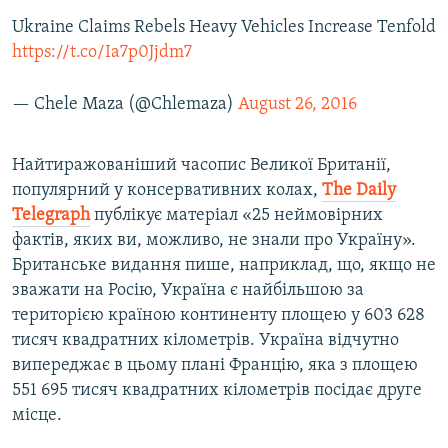
Ukraine Claims Rebels Heavy Vehicles Increase Tenfold
https://t.co/Ia7p0Jjdm7
— Chele Maza (@Chlemaza)
August 26, 2016
Найтиражованіший часопис Великої Британії,
популярний у консервативних колах,
The Daily
Telegraph
публікує матеріал «25 неймовірних
фактів, яких ви, можливо, не знали про Україну».
Британське видання пише, наприклад, що, якщо не
зважати на Росію, Україна є найбільшою за
територією країною континенту площею у 603 628
тисяч квадратних кілометрів. Україна відчутно
випереджає в цьому плані Францію, яка з площею
551 695 тисяч квадратних кілометрів посідає друге
місце.