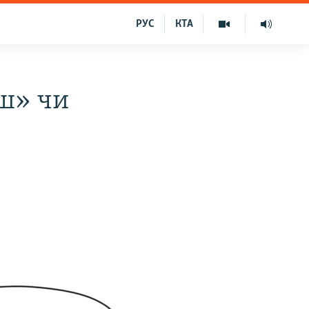
РУС
КТА
ш» чи