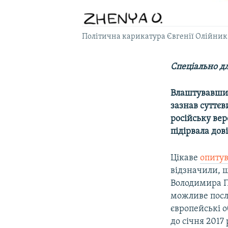
Політична карикатура Євгенії Олійник
Спеціально дл
Влаштувавши 
зазнав суттє
російську вер
підірвала дов
Цікаве
опиту
відзначили, 
Володимира П
можливе посл
європейські 
до січня 2017