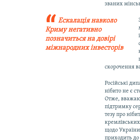
званих мінсь
Ескалація навколо
Криму негативно
позначиться на довірі
міжнародних інвесторів
скорочення в
Російські ди
нібито не є с
Отже, вважают
підтримку сер
тезу про ніб
кремлівських 
щодо України
приходить до