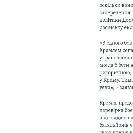
оскільки вони
заперечення 
політики Дер
російську еко
«З одного бок
Кремлем сепа
українських с
могла б бути 
риторичною, а
у Криму. Тим,
уяви», ‒ заяви
Кремль продо
перевірка боє
відповіддю на
батальйонів 
своїх членів у