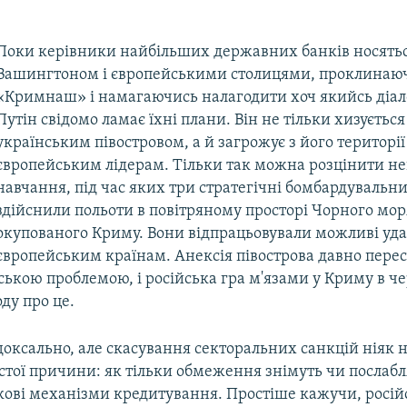
Поки керівники найбільших державних банків носять
Вашингтоном і європейськими столицями, проклинаю
«Кримнаш» і намагаючись налагодити хоч якийсь діал
Путін свідомо ламає їхні плани. Він не тільки хизуєть
українським півостровом, а й загрожує з його території
європейським лідерам. Тільки так можна розцінити н
навчання, під час яких три стратегічні бомбардуваль
здійснили польоти в повітряному просторі Чорного мор
окупованого Криму. Вони відпрацьовували можливі уда
європейським країнам. Анексія півострова давно перес
ською проблемою, і російська гра м'язами у Криму в ч
ду про це.
оксально, але скасування секторальних санкцій ніяк 
стої причини: як тільки обмеження знімуть чи послабл
кові механізми кредитування. Простіше кажучи, росій