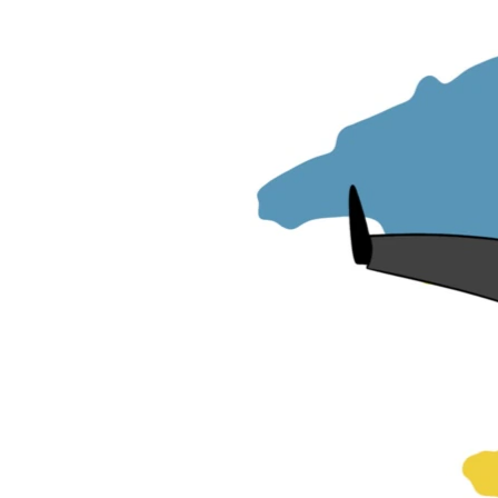
ВІДЕОУРОКИ «ELIFBE»
СВІДЧЕННЯ ОКУПАЦІЇ
УКРАЇНСЬКА ПРОБЛЕМА КРИМУ
ІНФОГРАФІКА