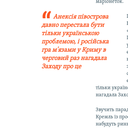
маріонеток.
Анексія півострова
давно перестала бути
тільки українською
проблемою, і російська
гра м'язами у Криму в
черговий раз нагадала
Заходу про це
тільки україн
нагадала Захо
Звучить парад
Кремль із про
набудуть рин