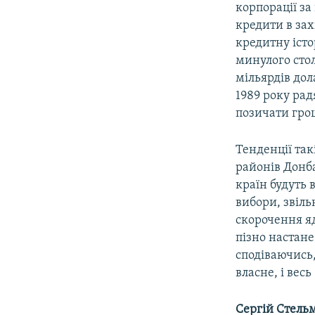
корпорації з
кредити в зах
кредитну істо
минулого стол
мільярдів дол
1989 року рад
позичати грош
Тенденції так
районів Донба
країн будуть 
вибори, звіль
скорочення я
пізно настан
сподіваючись,
власне, і вес
Сергій Стель