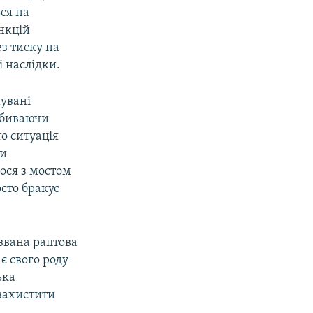
ся на
нкцій
з тиску на
і наслідки.
мувані
вбиваючи
то ситуація
ти
ося з мостом
осто бракує
звана раптова
 є свого роду
ька
 захистити