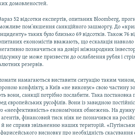
ких домовленостей.
Зараз 52 відсотки експертів, опитаних Bloomberg, прог
можливе пом'якшення санкційного зашморгу. До «кри
інциденту» таких було близько 69 відсотків. Також 76 в
опитаних економістів вважають, що ескалація навкол
негативно позначиться на довірі міжнародних інвестор
підсумку це може призвести до ослаблення рубля і стр
алютних резервів.
пломати намагаються виставити ситуацію таким чином
тороною конфлікту, а Київ «не виконує» свою частину зо
ь вони, санкції потрібно послабити. Така постановка
ед європейських русофілів. Вони із завидною постійн
ито «неефективність» економічних обмежень. На думку
агентів, фінансовий тиск ніяк не позначився на російс
 й не сприяв звільненню наших територій. «Путінськ
 фарисейського висновку про необхідність скасування 