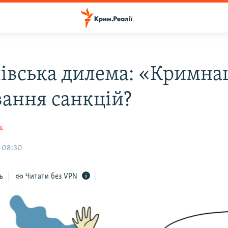
івська дилема: «Кримна
вання санкцій?
х
, 08:30
ь
Читати без VPN