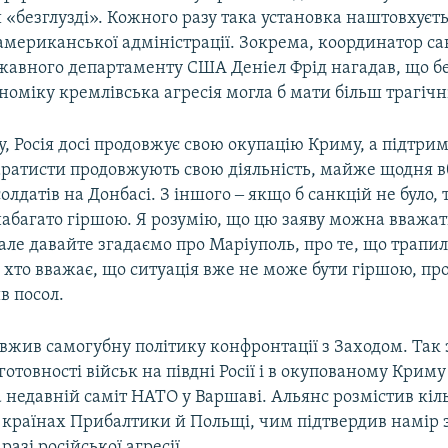
 «безглузді». Кожного разу така установка наштовхуєть
американської адміністрації. Зокрема, координатор са
жавного департаменту США Деніел Фрід нагадав, що бе
номіку кремлівська агресія могла б мати більш трагічн
у, Росія досі продовжує свою окупацію Криму, а підтри
ратисти продовжують свою діяльність, майже щодня 
олдатів на Донбасі. З іншого ‒ якщо б санкцій не було, 
набагато гіршою. Я розумію, що цю заяву можна вважа
ле давайте згадаємо про Маріуполь, про те, що трапил
 хто вважає, що ситуація вже не може бути гіршою, пр
в посол.
вжив самогубну політику конфронтації з Заходом. Так 
готовності військ на півдні Росії і в окупованому Криму
 недавній саміт НАТО у Варшаві. Альянс розмістив кіл
у країнах Прибалтики й Польщі, чим підтвердив намір
 разі російської агресії.