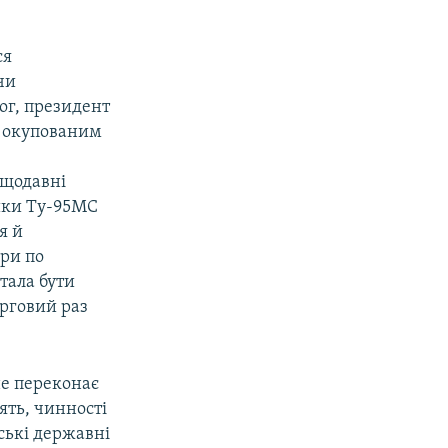
ся
чи
ог, президент
ся окупованим
ещодавні
ники Ту-95МС
я й
ри по
тала бути
ерговий раз
не переконає
ять, чинності
ські державні