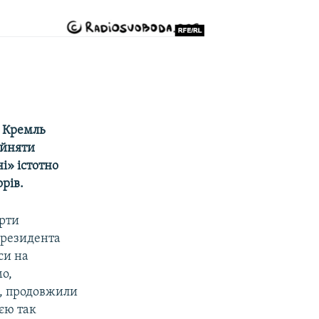
 Кремль
ийняти
і» істотно
рів.
ерти
президента
си на
о,
і, продовжили
ією так