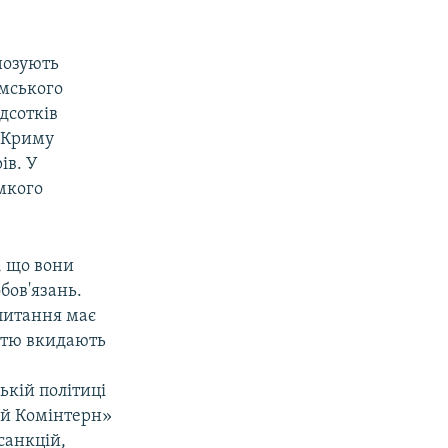
нозують
мського
ідсотків
о Криму
ів. У
імкого
, що вони
бов'язань.
 питання має
істю вкидають
ькій політиці
ий Комінтерн»
санкцій,