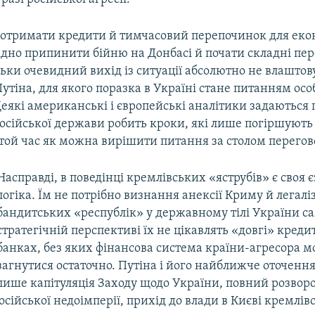
б отримати кредити й тимчасовий перепочинок для ек
ідно припинити бійню на Донбасі й почати складні пе
ьки очевидний вихід із ситуації абсолютно не влаштов
тіна, для якого поразка в Україні стане питанням осо
еякі американські і європейські аналітики задаються
осійської держави робить кроки, які лише погіршують
той час як можна вирішити питання за столом перегов
Насправді, в поведінці кремлівських «яструбів» є своя є
логіка. Їм не потрібно визнання анексії Криму й легалі
бандитських «республік» у державному тілі України са
стратегічній перспективі їх не цікавлять «довгі» креди
банках, без яких фінансова система країни-агресора 
загнутися остаточно. Путіна і його найближче оточення
лише капітуляція Заходу щодо України, повний розвор
російської недоімперії, прихід до влади в Києві кремлів