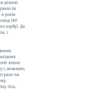
ти дешеві
увало їм
-х років
понад 180
го клубу). До
и, і
ованих
західних
ей: вільні
у і, можливо,
нт рано чи
му,
ну. Ось,