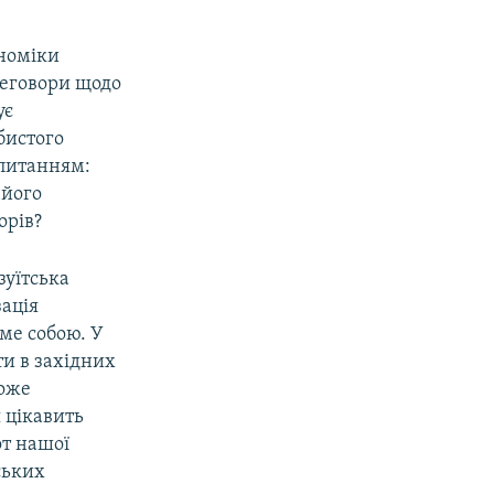
ономіки
реговори щодо
ує
бистого
 питанням:
 його
орів?
зуїтська
зація
ме собою. У
ти в західних
може
 цікавить
от нашої
ських