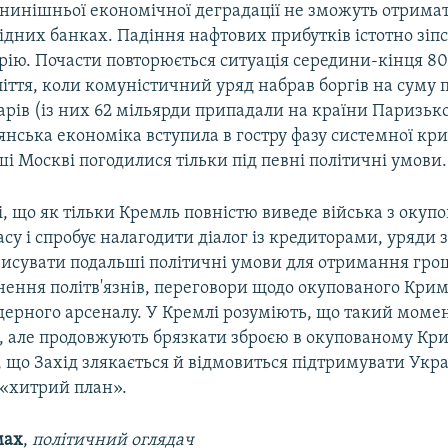
а нинішньої економічної деградації не зможуть отрима
ідних банках. Падіння нафтових прибутків істотно зіпс
рію. Почасти повторюється ситуація середини-кінця 80
іття, коли комуністичний уряд набрав боргів на суму 
арів (із них 62 мільярди припадали на країни Паризько
янська економіка вступила в гостру фазу системної криз
і Москві погодилися тільки під певні політичні умови.
і, що як тільки Кремль повністю виведе війська з окуп
су і спробує налагодити діалог із кредиторами, уряди 
висувати подальші політичні умови для отримання грош
нення політв'язнів, переговори щодо окупованого Крим
дерного арсеналу. У Кремлі розуміють, що такий моме
е, але продовжують брязкати зброєю в окупованому Кри
 що Захід злякається й відмовиться підтримувати Украї
ь «хитрий план».
мах
,
політичний оглядач