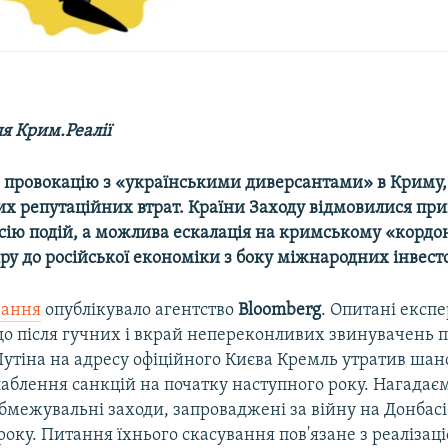
я Крим.Реалії
провокацію з «українськими диверсантами» в Криму,
вих репутаційних втрат. Країни Заходу відмовилися пр
сію подій, а можлива ескалація на кримському «кордон
іру до російської економіки з боку міжнародних інвесто
вання
опублікувало агентство
Bloomberg
. Опитані експ
що після гучних і вкрай непереконливих звинувачень 
утіна на адресу офіційного Києва Кремль утратив шан
аблення санкцій на початку наступного року. Нагадаєм
обмежувальні заходи, запроваджені за війну на Донбас
 року. Питання їхнього скасування пов'язане з реалізац