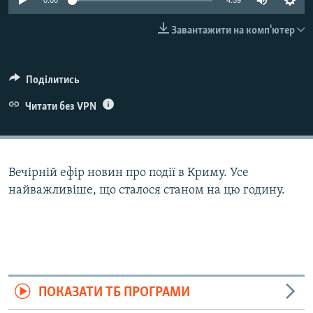
0:00
4:59
ВІДЕОУРОКИ «ELIFBE»
Русский
Завантажити на комп'ютер
СВІДЧЕННЯ ОКУПАЦІЇ
Qırımtatar
УКРАЇНСЬКА ПРОБЛЕМА КРИМУ
Поділитись
ДОЛУЧАЙСЯ!
ІНФОГРАФІКА
Читати без VPN
Усі сайти RFE/RL
Вечірній ефір новин про події в Криму. Усе
найважливіше, що сталося станом на цю годину.
ПОКАЗАТИ ТБ ПРОГРАМИ