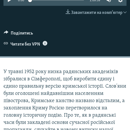
0:00
1:09:59
ВІДЕОУРОКИ «ELIFBE»
Русский
Завантажити на комп'ютер
СВІДЧЕННЯ ОКУПАЦІЇ
Qırımtatar
УКРАЇНСЬКА ПРОБЛЕМА КРИМУ
Поділитись
ДОЛУЧАЙСЯ!
ІНФОГРАФІКА
Читати без VPN
Усі сайти RFE/RL
У травні 1952 року низка радянських академіків
зібралися в Сімферополі, щоб виробити єдину і
єдино правильну версію кримської історії. Слов'яни
були оголошені найдавнішим населенням
півострова, Кримське ханство названо відсталим, а
захоплення Криму Росією перетворилося на
головну історичну подію. Про те, як в радянські
часи були закладені основи сучасної російської
пропаганди, слухайте в новому випуску нашої