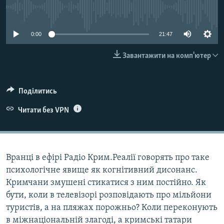
ВІДЕОУРОКИ «ELIFBE»
No media source currently available
Русский
СВІДЧЕННЯ ОКУПАЦІЇ
Qırımtatar
0:00
21:47
УКРАЇНСЬКА ПРОБЛЕМА КРИМУ
Завантажити на комп'ютер
ДОЛУЧАЙСЯ!
ІНФОГРАФІКА
Поділитись
Усі сайти RFE/RL
Читати без VPN
Вранці в ефірі Радіо Крим.Реалії говорять про таке
психологічне явище як когнітивний дисонанс.
Кримчани змушені стикатися з ним постійно. Як
бути, коли в телевізорі розповідають про мільйони
туристів, а на пляжах порожньо? Коли переконують
в міжнаціональній злагоді, а кримські татари