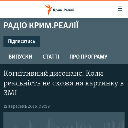
Доступність
посилання
Перейти
РАДІО КРИМ.РЕАЛІЇ
до
НОВИНИ
основного
ВОДА.КРИМ
Підписатись
матеріалу
ПІДПИСАТИСЬ
ВІДЕО ТА ФОТО
Перейти
ВИПУСКИ
СТАТТІ
ПРО ПРОГРАМУ
до
ПОЛІТИКА
основної
Підписатись
БЛОГИ
навігації
Когнітивний дисонанс. Коли
Перейти
ПОГЛЯД
реальність не схожа на картинку в
до
ІНТЕРВ'Ю
ЗМІ
пошуку
ВСЕ ЗА ДЕНЬ
12 вересень 2016, 08:38
СПЕЦПРОЕКТИ
ЯК ОБІЙТИ БЛОКУВАННЯ
ДЕПОРТАЦІЯ