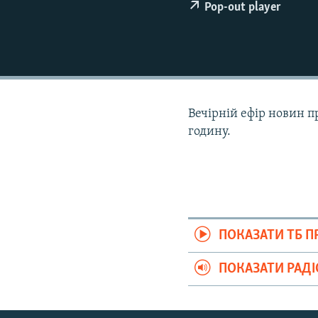
ВІДЕОУРОКИ «ELIFBE»
Pop-out player
СВІДЧЕННЯ ОКУПАЦІЇ
УКРАЇНСЬКА ПРОБЛЕМА КРИМУ
ІНФОГРАФІКА
Вечірній ефір новин п
годину.
ПОКАЗАТИ ТБ 
ПОКАЗАТИ РАД
Русский