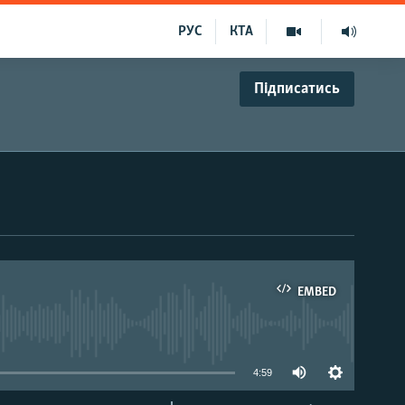
РУС
КТА
Підписатись
EMBED
able
4:59