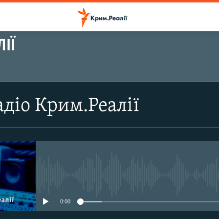
ІЇ
ПІДПИСАТИСЬ
діо Крим.Реалії
Підписатись
No media source currently avail
0:00