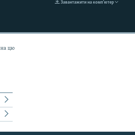
Завантажити на комп'ютер
EMBED
 на цю