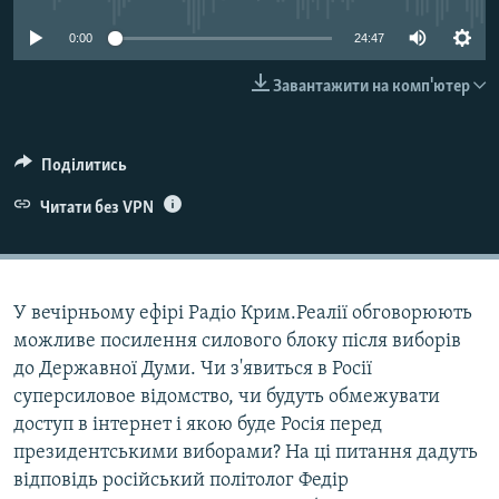
ВІДЕОУРОКИ «ELIFBE»
Русский
0:00
24:47
СВІДЧЕННЯ ОКУПАЦІЇ
Qırımtatar
Завантажити на комп'ютер
УКРАЇНСЬКА ПРОБЛЕМА КРИМУ
ДОЛУЧАЙСЯ!
ІНФОГРАФІКА
Поділитись
Читати без VPN
Усі сайти RFE/RL
У вечірньому ефірі Радіо Крим.Реалії обговорюють
можливе посилення силового блоку після виборів
до Державної Думи. Чи з'явиться в Росії
суперсиловое відомство, чи будуть обмежувати
доступ в інтернет і якою буде Росія перед
президентськими виборами? На ці питання дадуть
відповідь російський політолог Федір