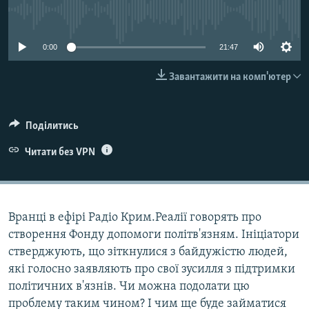
ВІДЕОУРОКИ «ELIFBE»
No media source currently available
Русский
СВІДЧЕННЯ ОКУПАЦІЇ
Qırımtatar
0:00
21:47
УКРАЇНСЬКА ПРОБЛЕМА КРИМУ
Завантажити на комп'ютер
ДОЛУЧАЙСЯ!
ІНФОГРАФІКА
Поділитись
Усі сайти RFE/RL
Читати без VPN
Вранці в ефірі Радіо Крим.Реалії говорять про
створення Фонду допомоги політв'язням. Ініціатори
стверджують, що зіткнулися з байдужістю людей,
які голосно заявляють про свої зусилля з підтримки
політичних в'язнів. Чи можна подолати цю
проблему таким чином? І чим ще буде займатися