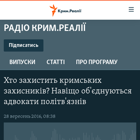
Доступність
посилання
Перейти
РАДІО КРИМ.РЕАЛІЇ
до
НОВИНИ
основного
ВОДА.КРИМ
Підписатись
матеріалу
ПІДПИСАТИСЬ
ВІДЕО ТА ФОТО
Перейти
ВИПУСКИ
СТАТТІ
ПРО ПРОГРАМУ
до
ПОЛІТИКА
основної
Підписатись
БЛОГИ
навігації
Хто захистить кримських
Перейти
ПОГЛЯД
захисників? Навіщо об'єднуються
до
ІНТЕРВ'Ю
адвокати політв'язнів
пошуку
ВСЕ ЗА ДЕНЬ
28 вересень 2016, 08:38
СПЕЦПРОЕКТИ
ЯК ОБІЙТИ БЛОКУВАННЯ
ДЕПОРТАЦІЯ