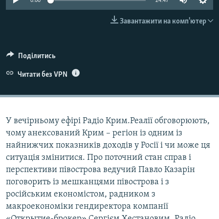
0:00
24:47
ВІДЕОУРОКИ «ELIFBE»
Русский
Завантажити на комп'ютер
СВІДЧЕННЯ ОКУПАЦІЇ
Qırımtatar
УКРАЇНСЬКА ПРОБЛЕМА КРИМУ
Поділитись
ДОЛУЧАЙСЯ!
ІНФОГРАФІКА
Читати без VPN
Усі сайти RFE/RL
У вечірньому ефірі Радіо Крим.Реалії обговорюють,
чому анексований Крим – регіон із одним із
найнижчих показників доходів у Росії і чи може ця
ситуація змінитися. Про поточний стан справ і
перспективи півострова ведучий Павло Казарін
поговорить із мешканцями півострова і з
російським економістом, радником з
макроекономіки гендиректора компанії
«Открытие-брокер» Сергієм Хестановим. Радіо