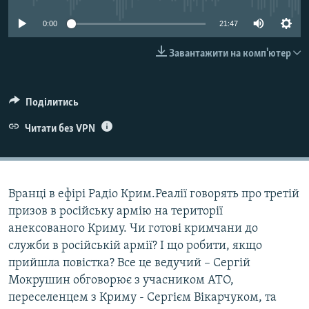
ВІДЕОУРОКИ «ELIFBE»
Русский
0:00
21:47
СВІДЧЕННЯ ОКУПАЦІЇ
Qırımtatar
Завантажити на комп'ютер
УКРАЇНСЬКА ПРОБЛЕМА КРИМУ
ДОЛУЧАЙСЯ!
ІНФОГРАФІКА
Поділитись
Читати без VPN
Усі сайти RFE/RL
Вранці в ефірі Радіо Крим.Реалії говорять про третій
призов в російську армію на території
анексованого Криму. Чи готові кримчани до
служби в російській армії? І що робити, якщо
прийшла повістка? Все це ведучий – Сергій
Мокрушин обговорює з учасником АТО,
переселенцем з Криму - Сергієм Вікарчуком, та