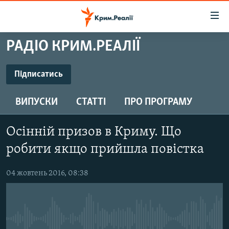
Доступність
посилання
Перейти
РАДІО КРИМ.РЕАЛІЇ
до
НОВИНИ
основного
ВОДА.КРИМ
Підписатись
матеріалу
ПІДПИСАТИСЬ
ВІДЕО ТА ФОТО
Перейти
ВИПУСКИ
СТАТТІ
ПРО ПРОГРАМУ
до
ПОЛІТИКА
основної
Підписатись
БЛОГИ
навігації
Осінній призов в Криму. Що
Перейти
ПОГЛЯД
робити якщо прийшла повістка
до
ІНТЕРВ'Ю
пошуку
04 жовтень 2016, 08:38
ВСЕ ЗА ДЕНЬ
СПЕЦПРОЕКТИ
ЯК ОБІЙТИ БЛОКУВАННЯ
ДЕПОРТАЦІЯ
No media source currently available