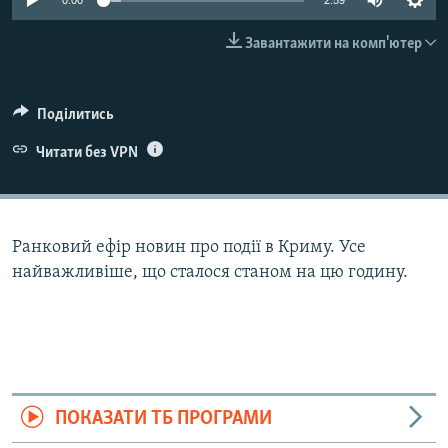
0:00
2:59
ВІДЕОУРОКИ «ELIFBE»
Русский
Завантажити на комп'ютер
СВІДЧЕННЯ ОКУПАЦІЇ
Qırımtatar
УКРАЇНСЬКА ПРОБЛЕМА КРИМУ
Поділитись
ДОЛУЧАЙСЯ!
ІНФОГРАФІКА
Читати без VPN
Усі сайти RFE/RL
Ранковий ефір новин про події в Криму. Усе
найважливіше, що сталося станом на цю годину.
ПОКАЗАТИ ТБ ПРОГРАМИ