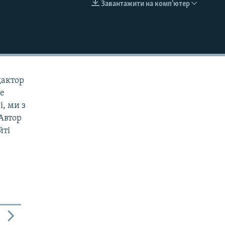
Завантажити на комп'ютер
EMBED
дактор
ше
і, ми з
 Автор
йті