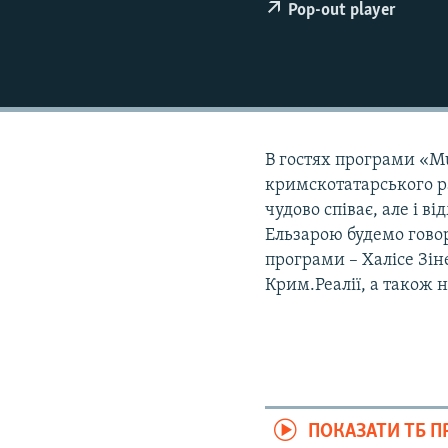
ВІДЕОУРОКИ «ELIFBE»
Pop-out player
СВІДЧЕННЯ ОКУПАЦІЇ
УКРАЇНСЬКА ПРОБЛЕМА КРИМУ
ІНФОГРАФІКА
В гостях програми «Mu
кримскотатарського р
чудово співає, але і в
Ельзарою будемо говор
програми – Халісе Зіне
Крим.Реалії, а також н
ПОКАЗАТИ ТБ 