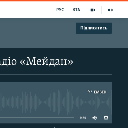
РУС
КТА
Підписатись
адіо «Мейдан»
EMBED
able
9:59