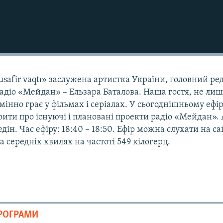
safir vaqtı» заслужена артистка України, головний ре
адіо «Мейдан» – Ельзара Баталова. Наша гостя, не ли
ідмінно грає у фільмах і серіалах. У сьогоднішньому ефір
ити про існуючі і плановані проекти радіо «Мейдан».
дін. Час ефіру: 18:40 – 18:50. Ефір можна слухати на са
а середніх хвилях на частоті 549 кілогерц.
ПРОГРАМИ