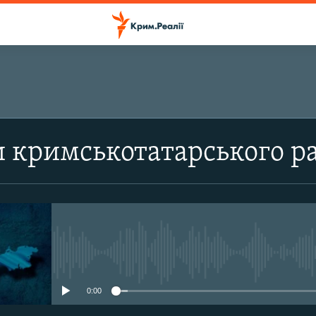
ПІДПИСАТИСЬ
 кримськотатарського р
Підписатись
No media source currently avail
0:00