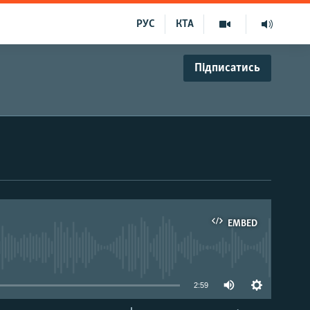
РУС
КТА
Підписатись
EMBED
able
2:59