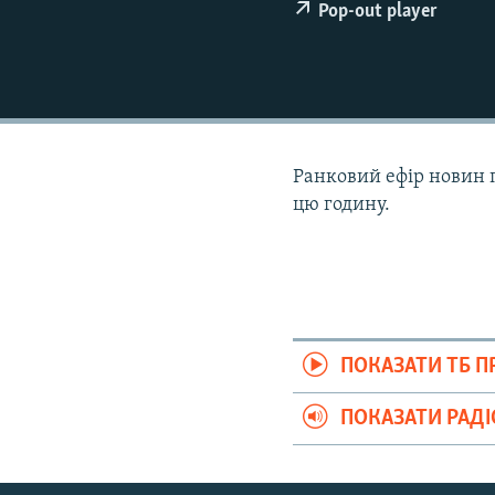
ВІДЕОУРОКИ «ELIFBE»
Pop-out player
СВІДЧЕННЯ ОКУПАЦІЇ
УКРАЇНСЬКА ПРОБЛЕМА КРИМУ
ІНФОГРАФІКА
Ранковий ефір новин п
цю годину.
ПОКАЗАТИ ТБ 
ПОКАЗАТИ РАД
Русский