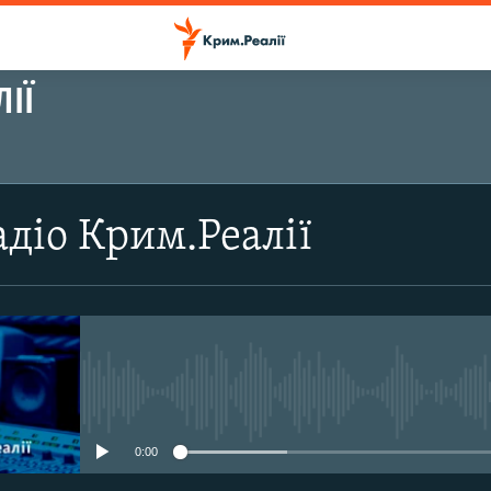
ІЇ
ПІДПИСАТИСЬ
діо Крим.Реалії
Підписатись
No media source currently avail
0:00