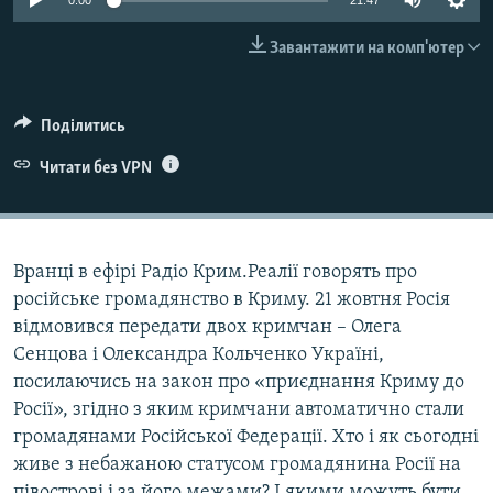
0:00
21:47
ВІДЕОУРОКИ «ELIFBE»
Русский
Завантажити на комп'ютер
СВІДЧЕННЯ ОКУПАЦІЇ
Qırımtatar
УКРАЇНСЬКА ПРОБЛЕМА КРИМУ
Поділитись
ДОЛУЧАЙСЯ!
ІНФОГРАФІКА
Читати без VPN
Усі сайти RFE/RL
Вранці в ефірі Радіо Крим.Реалії говорять про
російське громадянство в Криму. 21 жовтня Росія
відмовився передати двох кримчан – Олега
Сенцова і Олександра Кольченко Україні,
посилаючись на закон про «приєднання Криму до
Росії», згідно з яким кримчани автоматично стали
громадянами Російської Федерації. Хто і як сьогодні
живе з небажаною статусом громадянина Росії на
півострові і за його межами? І якими можуть бути