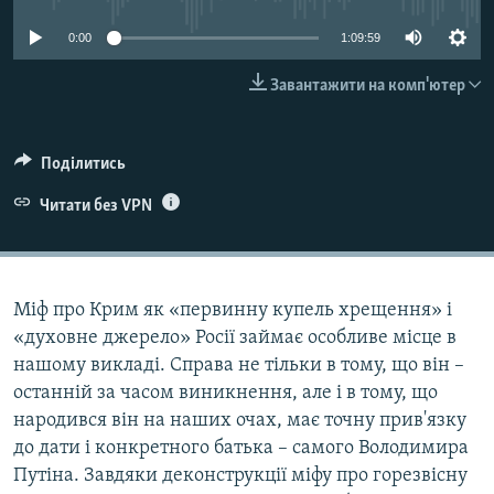
ВІДЕОУРОКИ «ELIFBE»
Русский
0:00
1:09:59
СВІДЧЕННЯ ОКУПАЦІЇ
Qırımtatar
Завантажити на комп'ютер
УКРАЇНСЬКА ПРОБЛЕМА КРИМУ
ДОЛУЧАЙСЯ!
ІНФОГРАФІКА
Поділитись
Читати без VPN
Усі сайти RFE/RL
Міф про Крим як «первинну купель хрещення» і
«духовне джерело» Росії займає особливе місце в
нашому викладі. Справа не тільки в тому, що він –
останній за часом виникнення, але і в тому, що
народився він на наших очах, має точну прив'язку
до дати і конкретного батька – самого Володимира
Путіна. Завдяки деконструкції міфу про горезвісну