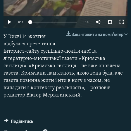
ВІДЕОУРОКИ «ELIFBE»
Русский
СВІДЧЕННЯ ОКУПАЦІЇ
Qırımtatar
0:00
1:05
УКРАЇНСЬКА ПРОБЛЕМА КРИМУ
Завантажити на комп'ютер
У Києві 14 жовтня
ДОЛУЧАЙСЯ!
ІНФОГРАФІКА
відбулася презентація
інтернет-сайту суспільно-політичної та
літературно-мистецької газети «Кримська
Усі сайти RFE/RL
світлиця». «Кримська світлиця – це вже оновлена
газета. Кримчани пам'ятають, якою вона була, але
газета повинна жити і йти в ногу з часом, не
випадати з контексту реальності», – розповів
редактор Віктор Мержвинський.
Поділитись