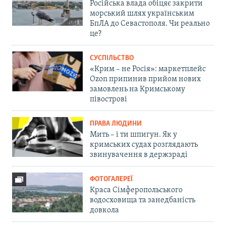
Російська влада обіцяє закрити
морський шлях українським
БпЛА до Севастополя. Чи реально
це?
СУСПІЛЬСТВО
«Крим – не Росія»: маркетплейс
Ozon припинив прийом нових
замовлень на Кримському
півострові
ПРАВА ЛЮДИНИ
Мить – і ти шпигун. Як у
кримських судах розглядають
звинувачення в держзраді
ФОТОГАЛЕРЕЇ
Краса Сімферопольського
водосховища та занедбаність
довкола