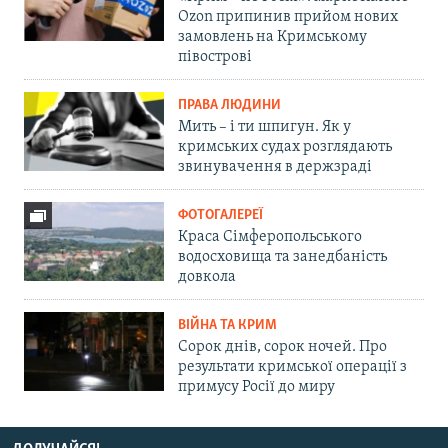
Ozon припинив прийом нових
замовлень на Кримському
півострові
ПРАВА ЛЮДИНИ
Мить – і ти шпигун. Як у
кримських судах розглядають
звинувачення в держзраді
ФОТОГАЛЕРЕЇ
Краса Сімферопольського
водосховища та занедбаність
довкола
ВІЙНА ТА КРИМ
Сорок днів, сорок ночей. Про
результати кримської операції з
примусу Росії до миру