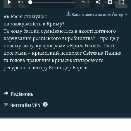
0:00
25:57
ВІДЕОУРОКИ «ELIFBE»
Русский
Завантажити на комп'ютер
СВІДЧЕННЯ ОКУПАЦІЇ
Як Росія стимулює
Qırımtatar
народжуваність в Криму?
УКРАЇНСЬКА ПРОБЛЕМА КРИМУ
Та чому батьки сумніваються в якості дитячого
ДОЛУЧАЙСЯ!
ІНФОГРАФІКА
харчування російського виробництва? – про це у
новому випуску програми «Крим.Реалії». Гості
програми – кримський психолог Світлана Паніна
та голова правління кримськотатарського
Усі сайти RFE/RL
ресурсного центру Ескендер Барієв.
Поділитись
Читати без VPN