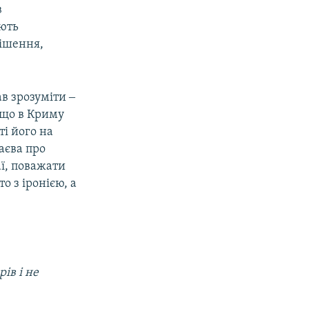
в
ають
рішення,
в зрозуміти ‒
, що в Криму
ті його на
аєва про
аї, поважати
 з іронією, а
ів і не