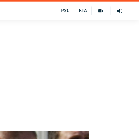
РУС
КТА