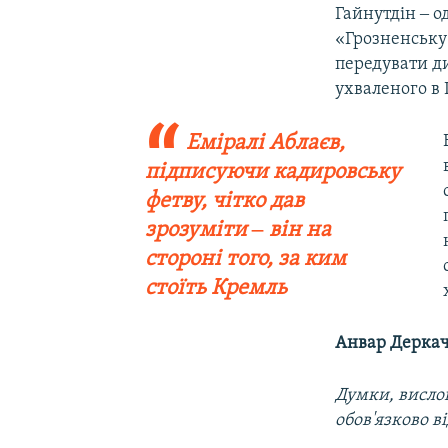
Гайнутдін ‒ о
«Грозненську
передувати ди
ухваленого в 
Еміралі Аблаєв,
підписуючи кадировську
фетву, чітко дав
зрозуміти ‒ він на
стороні того, за ким
стоїть Кремль
Анвар Дерка
Думки, вислов
обов'язково в