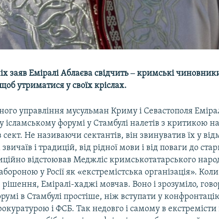
іх заяв Еміралі Аблаєва свідчить ‒ кримські чиновники 
, щоб утриматися у своїх кріслах.
ного управління мусульман Криму і Севастополя Емірал
 ісламському форумі у Стамбулі налетів з критикою н
сект. Не називаючи сектантів, він звинуватив їх у відм
звичаїв і традицій, від рідної мови і від поваги до ста
диційно відстоював Меджліс кримськотатарського народ
абороною у Росії як «екстремістська організація». Кол
е рішення, Еміралі-хаджі мовчав. Воно і зрозуміло, гов
орумі в Стамбулі простіше, ніж вступати у конфронтаці
окуратурою і ФСБ. Так недовго і самому в екстремісти