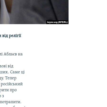
від релігії
і Аблаєв на
а
ові від
рших. Саме ці
у. Тепер
и російський
орити про
ю з
 потрапити.