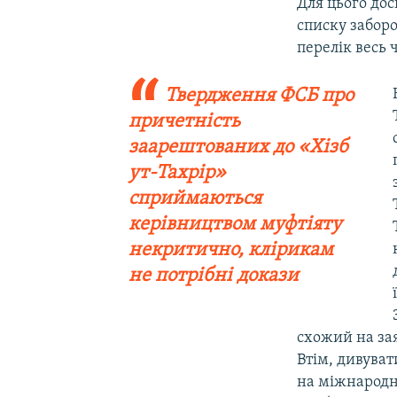
Для цього дос
списку заборо
перелік весь 
Твердження ФСБ про
причетність
заарештованих до «Хізб
ут-Тахрір»
сприймаються
керівництвом муфтіяту
некритично, клірикам
не потрібні докази
схожий на зая
Втім, дивуват
на міжнародн