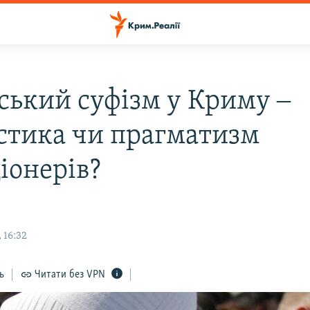
ський суфізм у Криму ‒
стика чи прагматизм
іонерів?
 16:32
ь
Читати без VPN