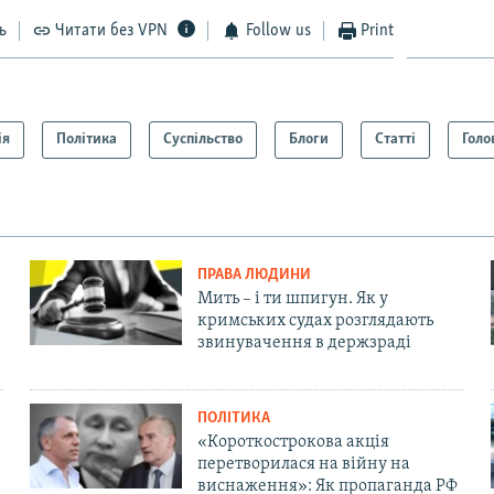
ь
Читати без VPN
Follow us
Print
ія
Політика
Суспільство
Блоги
Статті
Голо
ПРАВА ЛЮДИНИ
Мить – і ти шпигун. Як у
кримських судах розглядають
звинувачення в держзраді
ПОЛІТИКА
«Короткострокова акція
перетворилася на війну на
виснаження»: Як пропаганда РФ