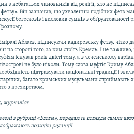
дин з небагатьох чиновників від релігії, хто не підписа
 фетву». Він зазначив, що ухваленню подібних фетв м
скусії богословів і висловив сумнів в обґрунтованості 
Грозному.
Еміралі Аблаєв, підписуючи кадировську фетву, чітко да
він на стороні того, за ким стоїть Кремль. І не важливо
суфізм існував років двісті тому, а в чеченському варіан
півострові не було ніколи. Тому слова муфтія Криму Абл
необхідність підтримувати національні традиції і звич
старших, багато кримських мусульмани сприймають хто
хто з презирством.
ч
,
журналіст
лені в рубриці «Блоги», передають погляди самих автор
ідображають позицію редакції