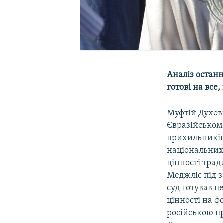
Аналіз останн
готові на все
Муфтій Духов
Євразійському
прихильників 
національних 
цінності тра
Меджліс під з
суд готував ц
цінності на ф
російською пр