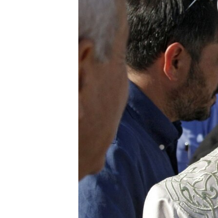
ВІДЕОУРОКИ «ELIFBE»
СВІДЧЕННЯ ОКУПАЦІЇ
УКРАЇНСЬКА ПРОБЛЕМА КРИМУ
ІНФОГРАФІКА