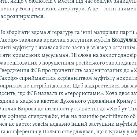
ить, якщо у бібліотеці у муфтія під час обшуку знайдуть
неної у Росії релігійної літератури. А це ‒ сотні наймен
час розширюється.
Не зберігати вдома літературу та інші матеріали партії 
Тахрір» закликав кримчан заступник муфтія
Есадуллах
сайті муфтіяту з'явилася його заява у зв'язку з останні
п'яти кримських мусульман. Ні слова на захист одновір
заарештованих з порушенням російського законодавст
Твердження ФСБ про причетність заарештованих до «Хі
Тахрір» сприймаються керівництвом муфтіяту некрити
клірикам не потрібні докази. Щоб відхреститися від з
досить, що ФСБ назвала їх «терористами». Хоча двоє 
їздили в хадж за квотою Духовного управління Криму і
Заклик Баїрова до пильності у ставленні до «Хізб ут-Та
ву офіцера спецслужби, ніж на позицію релігійного об
ися не варто: зовсім недавно інший заступник муфтія 
ій конференції у Польщі стверджував, що в Криму у м