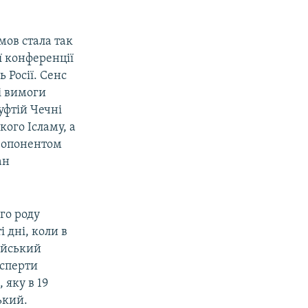
мов стала так
ї конференції
 Росії. Сенс
і вимоги
уфтій Чечні
кого Ісламу, а
м опонентом
ан
го роду
 дні, коли в
ійський
ксперти
 яку в 19
ький.