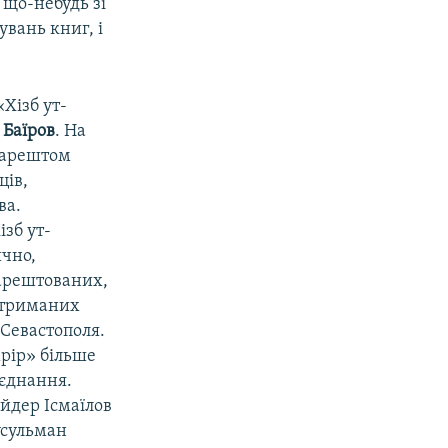
 що-небудь зі
увань книг, і
«Хізб ут-
 Баїров
. На
м арештом
ців,
ва.
зб ут-
чно,
аарештованих,
затриманих
 Севастополя.
хрір» більше
'єднання.
Айдер Ісмаїлов
усульман