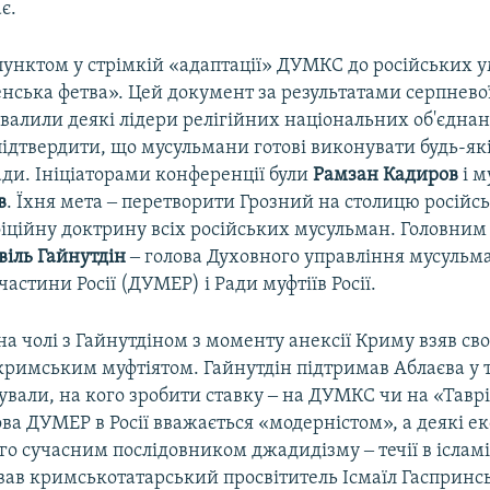
є.
унктом у стрімкій «адаптації» ДУМКС до російських у
нська фетва». Цей документ за результатами серпнево
валили деякі лідери релігійних національних об'єднань
підтвердити, що мусульмани готові виконувати будь-як
ади. Ініціаторами конференції були
Рамзан Кадиров
і м
в
. Їхня мета ‒ перетворити Грозний на столицю російсь
фіційну доктрину всіх російських мусульман. Головни
віль Гайнутдін
‒ голова Духовного управління мусульм
частини Росії (ДУМЕР) і Ради муфтіїв Росії.
 чолі з Гайнутдіном з моменту анексії Криму взяв сво
римським муфтіятом. Гайнутдін підтримав Аблаєва у ті
ували, на кого зробити ставку ‒ на ДУМКС чи на «Тавр
ова ДУМЕР в Росії вважається «модерністом», а деякі е
о сучасним послідовником джадидізму ‒ течії в ісламі,
ував кримськотатарський просвітитель Ісмаїл Гаспринс