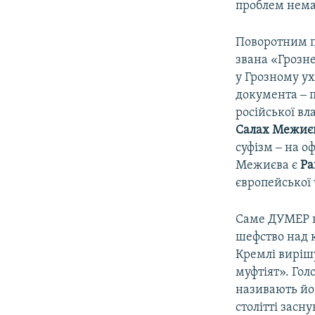
проблем нема
Поворотним п
звана «Грозне
у Грозному ух
документа ‒ 
російської вл
Салах Межиє
суфізм ‒ на о
Межиєва є
Ра
європейської 
Саме ДУМЕР на
шефство над к
Кремлі виріш
муфтіят». Гол
називають йог
столітті засн