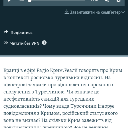
0:00
21:47
ВІДЕОУРОКИ «ELIFBE»
Русский
Завантажити на комп'ютер
СВІДЧЕННЯ ОКУПАЦІЇ
Qırımtatar
УКРАЇНСЬКА ПРОБЛЕМА КРИМУ
Поділитись
ДОЛУЧАЙСЯ!
ІНФОГРАФІКА
Читати без VPN
Усі сайти RFE/RL
Вранці в ефірі Радіо Крим.Реалії говорять про Крим
в контексті російсько-турецьких відносин. На
півострові заявили про відновлення паромного
сполучення з Туреччиною. Чи означає це
неефективність санкцій для турецьких
судновласників? Чому влада Туреччини ігнорує
повідомлення з Кримом, російський статус якого
вона не визнає? На скільки Крим залежить від
повідомлення з Туреччиною? Все це ведучий –