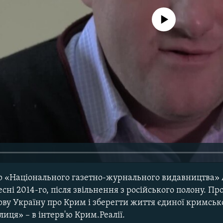
No media source currently avail
р «Національного газетно-журнального видавництва»
сні 2014-го, після звільнення з російського полону. Про
ву Україну про Крим і зберегти життя єдиної кримськ
лиця» – в інтерв'ю Крим.Реалії.