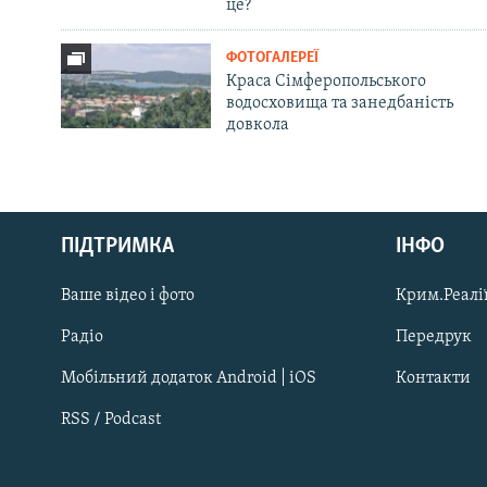
це?
ФОТОГАЛЕРЕЇ
Краса Сімферопольського
водосховища та занедбаність
довкола
Русский
ПІДТРИМКА
ІНФО
Qırımtatar
Ваше відео і фото
Крим.Реалії
ДОЛУЧАЙСЯ!
Радіо
Передрук
Мобільний додаток Android | iOS
Контакти
RSS / Podcast
Усі сайти RFE/RL