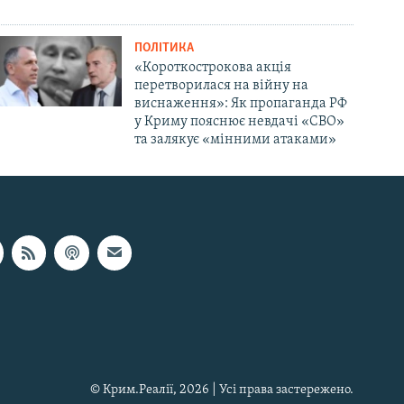
ПОЛІТИКА
«Короткострокова акція
перетворилася на війну на
виснаження»: Як пропаганда РФ
у Криму пояснює невдачі «СВО»
та залякує «мінними атаками»
© Крим.Реалії, 2026 | Усі права застережено.