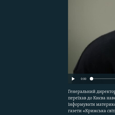
ВІДЕОУРОКИ «ELIFBE»
СВІДЧЕННЯ ОКУПАЦІЇ
УКРАЇНСЬКА ПРОБЛЕМА КРИМУ
ІНФОГРАФІКА
0:00
Генеральний директо
переїхав до Києва наве
інформувати материко
газети «Кримська світ