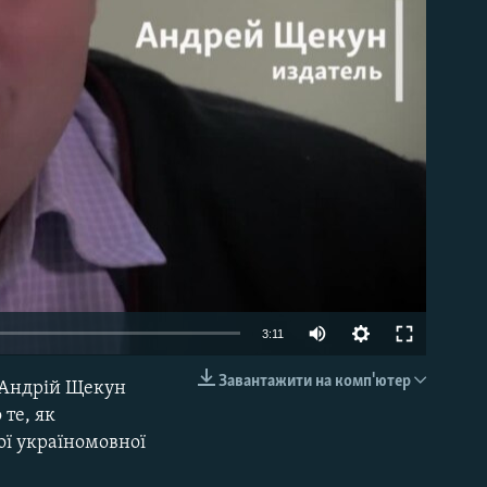
able
3:11
Завантажити на комп'ютер
 Андрій Щекун
EMBED
 те, як
ої україномовної