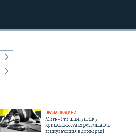
ПРАВА ЛЮДИНИ
Мить – і ти шпигун. Як у
кримських судах розглядають
звинувачення в держзраді