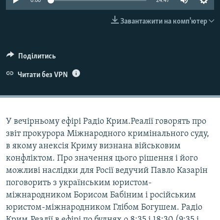
0:00
24:47
ВІДЕОУРОКИ «ELIFBE»
Русский
Завантажити на комп'ютер
СВІДЧЕННЯ ОКУПАЦІЇ
Qırımtatar
УКРАЇНСЬКА ПРОБЛЕМА КРИМУ
Поділитись
ДОЛУЧАЙСЯ!
ІНФОГРАФІКА
Читати без VPN
Усі сайти RFE/RL
У вечірньому ефірі Радіо Крим.Реалії говорять про
звіт прокурора Міжнародного кримінального суду,
в якому анексія Криму визнана військовим
конфліктом. Про значення цього рішення і його
можливі наслідки для Росії ведучий Павло Казарін
поговорить з українським юристом-
міжнародником Борисом Бабіним і російським
юристом-міжнародником Глібом Богушем. Радіо
Крим.Реалії в ефірі по буднях о 8:35 і 18:30 (9:35 і