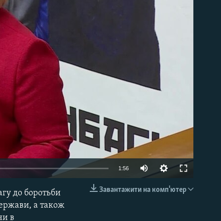
able
1:56
Завантажити на комп'ютер
агу до боротьби
EMBED
держави, а також
ни в