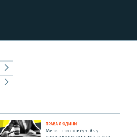
ПРАВА ЛЮДИНИ
Мить – і ти шпигун. Як у
кримських судах розглядають