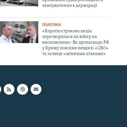
звинувачення в держзраді
ПОЛІТИКА
«Короткострокова акція
перетворилася на війну на
виснаження»: Як пропаганда РФ
у Криму пояснює невдачі «СВО»
та залякує «мінними атаками»