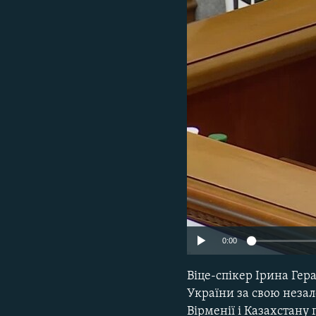
ВІДЕОУРОКИ «ELIFBE»
СВІДЧЕННЯ ОКУПАЦІЇ
УКРАЇНСЬКА ПРОБЛЕМА КРИМУ
ІНФОГРАФІКА
0:00
Віце-спікер Ірина Гер
України за свою незал
Вірменії і Казахстану