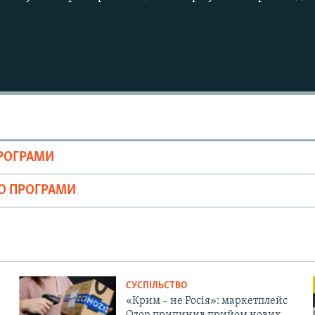
ПРОГРАМИ
ІО ПРОГРАМИ
СУСПІЛЬСТВО
«Крим – не Росія»: маркетплейс
Ozon припинив прийом нових