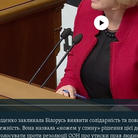
No media source currently avail
ащенко закликала Білорусь виявити солідарність та пов
ежність. Вона назвала «ножем у спину» рішення цієї 
 голосувати проти резолюції ООН про утиски прав люди