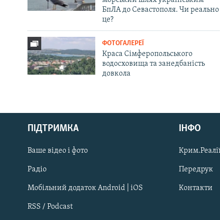
БпЛА до Севастополя. Чи реально
це?
ФОТОГАЛЕРЕЇ
Краса Сімферопольського
водосховища та занедбаність
довкола
Русский
ПІДТРИМКА
ІНФО
Qırımtatar
Ваше відео і фото
Крим.Реалії
ДОЛУЧАЙСЯ!
Радіо
Передрук
Мобільний додаток Android | iOS
Контакти
RSS / Podcast