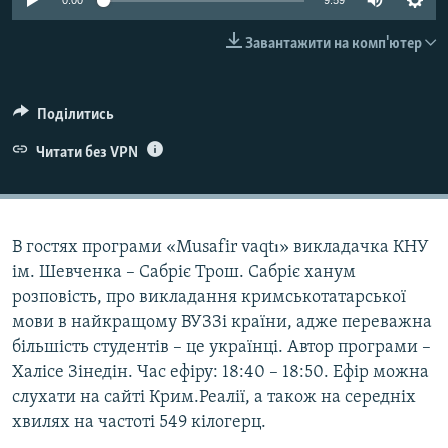
0:00
9:59
ВІДЕОУРОКИ «ELIFBE»
Русский
Завантажити на комп'ютер
СВІДЧЕННЯ ОКУПАЦІЇ
Qırımtatar
УКРАЇНСЬКА ПРОБЛЕМА КРИМУ
Поділитись
ДОЛУЧАЙСЯ!
ІНФОГРАФІКА
Читати без VPN
Усі сайти RFE/RL
В гостях програми «Musafir vaqtı» викладачка КНУ
ім. Шевченка – Сабріє Трош. Сабріє ханум
розповість, про викладання кримськотатарської
мови в найкращому ВУЗЗі країни, адже переважна
більшість студентів – це українці. Автор програми –
Халісе Зінедін. Час ефіру: 18:40 – 18:50. Ефір можна
слухати на сайті Крим.Реалії, а також на середніх
хвилях на частоті 549 кілогерц.