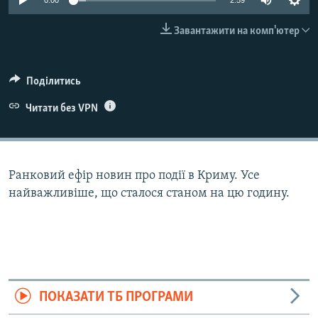
0:00
2:59
ВІДЕОУРОКИ «ELIFBE»
Русский
Завантажити на комп'ютер
СВІДЧЕННЯ ОКУПАЦІЇ
Qırımtatar
УКРАЇНСЬКА ПРОБЛЕМА КРИМУ
Поділитись
ДОЛУЧАЙСЯ!
ІНФОГРАФІКА
Читати без VPN
Усі сайти RFE/RL
Ранковий ефір новин про події в Криму. Усе
найважливіше, що сталося станом на цю годину.
ПОКАЗАТИ ТБ ПРОГРАМИ