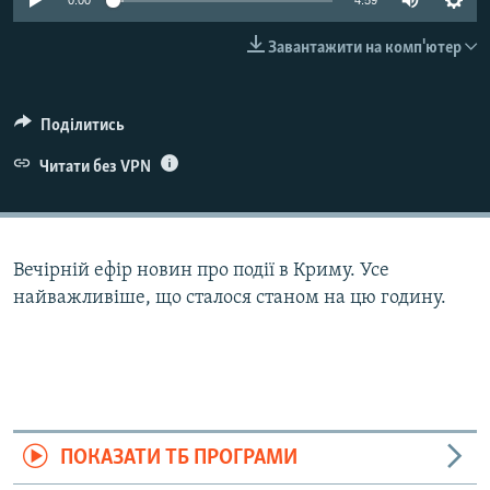
0:00
4:59
ВІДЕОУРОКИ «ELIFBE»
Русский
Завантажити на комп'ютер
СВІДЧЕННЯ ОКУПАЦІЇ
Qırımtatar
УКРАЇНСЬКА ПРОБЛЕМА КРИМУ
Поділитись
ДОЛУЧАЙСЯ!
ІНФОГРАФІКА
Читати без VPN
Усі сайти RFE/RL
Вечірній ефір новин про події в Криму. Усе
найважливіше, що сталося станом на цю годину.
ПОКАЗАТИ ТБ ПРОГРАМИ