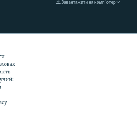
Завантажити на комп'ютер
EMBED
ти
умовах
вість
дучий:
в
есу