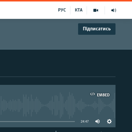
РУС
КТА
Підписатись
EMBED
able
24:47