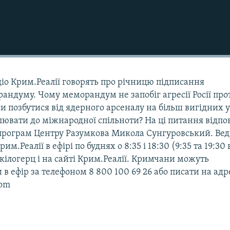
діо Крим.Реалії говорять про річницю підписання
андуму. Чому меморандум не запобіг агресії Росії про
и позбутися від ядерного арсеналу на більш вигідних 
лювати до міжнародної спільноти? На ці питання відпо
програм Центру Разумкова Микола Сунгуровський. Ве
им.Реалії в ефірі по буднях о 8:35 і 18:30 (9:35 та 19:30 
 кілогерц і на сайті Крим.Реалії. Кримчани можуть
в ефір за телефоном 8 800 100 69 26 або писати на адр
com