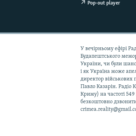
ВІДЕОУРОКИ «ELIFBE»
Pop-out player
СВІДЧЕННЯ ОКУПАЦІЇ
УКРАЇНСЬКА ПРОБЛЕМА КРИМУ
ІНФОГРАФІКА
У вечірньому ефірі Ра
Будапештського мемор
України, чи були шанс
і як Україна може апе
директор військових 
Павло Казарін. Радіо Кр
Криму) на частоті 549
безкоштовно дзвонити 
crimea.reality@gmail.