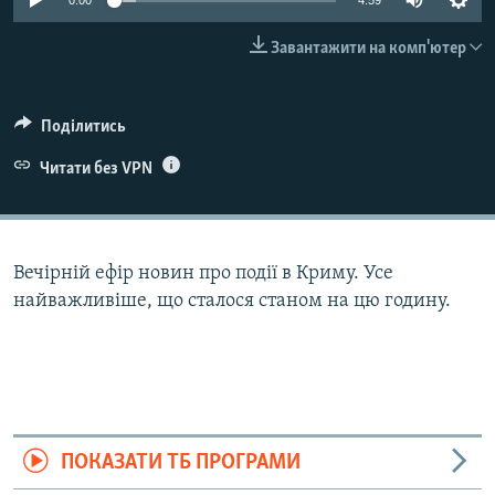
0:00
4:59
ВІДЕОУРОКИ «ELIFBE»
Русский
Завантажити на комп'ютер
СВІДЧЕННЯ ОКУПАЦІЇ
Qırımtatar
УКРАЇНСЬКА ПРОБЛЕМА КРИМУ
Поділитись
ДОЛУЧАЙСЯ!
ІНФОГРАФІКА
Читати без VPN
Усі сайти RFE/RL
Вечірній ефір новин про події в Криму. Усе
найважливіше, що сталося станом на цю годину.
ПОКАЗАТИ ТБ ПРОГРАМИ