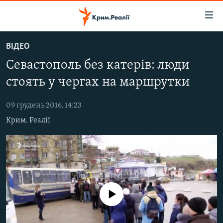
Доступність
посилання
Перейти
ВІДЕО
до
НОВИНИ
Севастополь без катерів: люди
основного
ВОДА.КРИМ
матеріалу
стоять у чергах на маршрутки
ВІДЕО ТА ФОТО
Перейти
до
09 грудень 2016, 14:23
ПОЛІТИКА
основної
Крим. Реалії
БЛОГИ
навігації
Перейти
ПОГЛЯД
до
ІНТЕРВ'Ю
пошуку
ВСЕ ЗА ДЕНЬ
No media source currently available
СПЕЦПРОЕКТИ
ЯК ОБІЙТИ БЛОКУВАННЯ
ДЕПОРТАЦІЯ