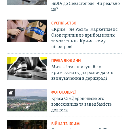
БпЛА до Севастополя. Чи реально
це?
СУСПІЛЬСТВО
«Крим – не Росія»: маркетплейс
Ozon припинив прийом нових
замовлень на Кримському
півострові
ПРАВА ЛЮДИНИ
Мить – і ти шпигун. Як у
кримських судах розглядають
звинувачення в держзраді
ФОТОГАЛЕРЕЇ
Краса Сімферопольського
водосховища та занедбаність
довкола
ВІЙНА ТА КРИМ