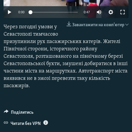
ВІДЕОУРОКИ «ELIFBE»
Русский
0:00
0:47
СВІДЧЕННЯ ОКУПАЦІЇ
Qırımtatar
Завантажити на комп'ютер
Через погодні умови у
УКРАЇНСЬКА ПРОБЛЕМА КРИМУ
Севастополі тимчасово
ДОЛУЧАЙСЯ!
ІНФОГРАФІКА
призупинили рух пасажирських катерів. Жителі
Північної сторони, історичного району
Севастополя, розташованого на північному березі
Севастопольської бухти, змушені добиратися в інші
Усі сайти RFE/RL
частини міста на маршрутках. Автотранспорт міста
виявився не в змозі перевезти таку кількість
пасажирів.
Поділитись
Читати без VPN