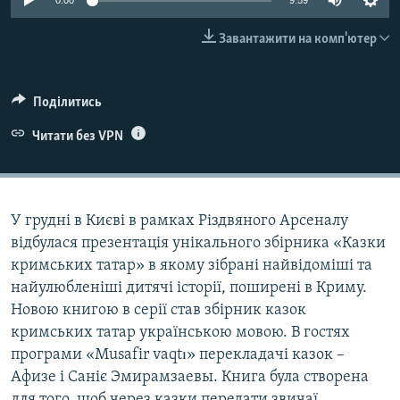
0:00
9:59
ВІДЕОУРОКИ «ELIFBE»
Русский
Завантажити на комп'ютер
СВІДЧЕННЯ ОКУПАЦІЇ
Qırımtatar
УКРАЇНСЬКА ПРОБЛЕМА КРИМУ
Поділитись
ДОЛУЧАЙСЯ!
ІНФОГРАФІКА
Читати без VPN
Усі сайти RFE/RL
У грудні в Києві в рамках Різдвяного Арсеналу
відбулася презентація унікального збірника «Казки
кримських татар» в якому зібрані найвідоміші та
найулюбленіші дитячі історії, поширені в Криму.
Новою книгою в серії став збірник казок
кримських татар українською мовою. В гостях
програми «Musafir vaqtı» перекладачі казок –
Афизе і Саніє Эмирамзаевы. Книга була створена
для того, щоб через казки передати звичаї,