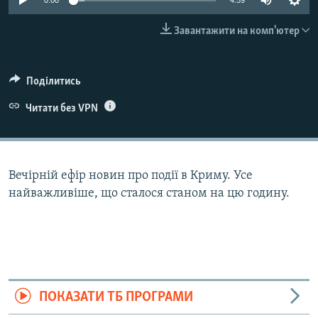
0:00
4:59
ВІДЕОУРОКИ «ELIFBE»
Русский
Завантажити на комп'ютер
СВІДЧЕННЯ ОКУПАЦІЇ
Qırımtatar
УКРАЇНСЬКА ПРОБЛЕМА КРИМУ
Поділитись
ДОЛУЧАЙСЯ!
ІНФОГРАФІКА
Читати без VPN
Усі сайти RFE/RL
Вечірній ефір новин про події в Криму. Усе
найважливіше, що сталося станом на цю годину.
ПОКАЗАТИ ТБ ПРОГРАМИ